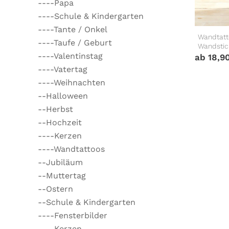
----Papa
----Schule & Kindergarten
----Tante / Onkel
Wandtatt
----Taufe / Geburt
Wandstic
----Valentinstag
ab
18,9
----Vatertag
----Weihnachten
--Halloween
--Herbst
--Hochzeit
----Kerzen
----Wandtattoos
--Jubiläum
--Muttertag
--Ostern
--Schule & Kindergarten
----Fensterbilder
----Kerzen