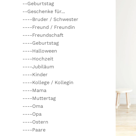
--Geburtstag
--Geschenke für...
----Bruder / Schwester
----Freund / Freundin
----Freundschaft
----Geburtstag
----Halloween
----Hochzeit
----Jubiläum
----Kinder
----Kollege / Kollegin
----Mama
----Muttertag
----Oma
----Opa
----Ostern
----Paare