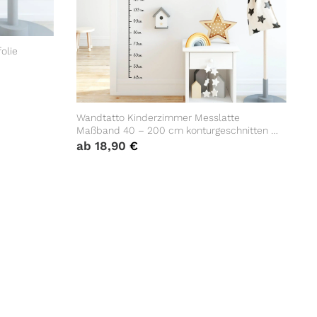
olie
Wandtatto Kinderzimmer Messlatte
Maßband 40 – 200 cm konturgeschnitten –
ohne Hintergrundfolie, 1 cm Abstand
ab
18,90
€