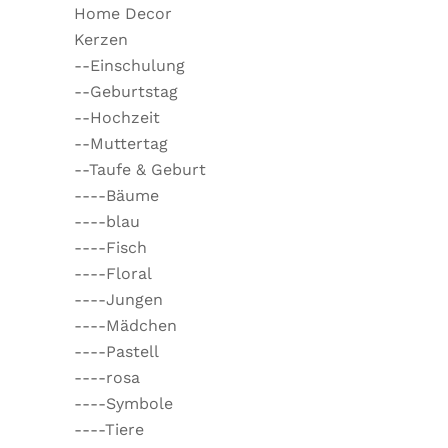
Home Decor
Kerzen
--Einschulung
--Geburtstag
--Hochzeit
--Muttertag
--Taufe & Geburt
----Bäume
----blau
----Fisch
----Floral
----Jungen
----Mädchen
----Pastell
----rosa
----Symbole
----Tiere