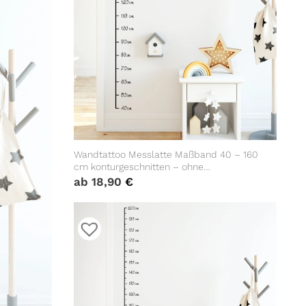
Wandtattoo Messlatte Maßband 40 – 160
cm konturgeschnitten – ohne
Hintergrundfolie, 10 cm Abstand Maßband
ab
18,90
€