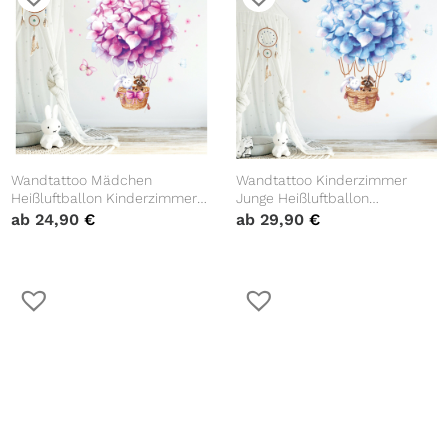
Wandtattoo Mädchen
Wandtattoo Kinderzimmer
Heißluftballon Kinderzimmer
Junge Heißluftballon
Waschbär Hase Blumen rosa
Waschbär Hase Junge
ab
24,90
€
ab
29,90
€
lila Farbiges Wandbild
Babyzimmer Farbige
Wandbilder