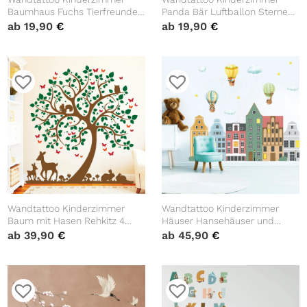
Baumhaus Fuchs Tierfreunde
Panda Bär Luftballon Sterne
bunt Dekoration Babyzimmer
Dekoration Babyzimmer
ab
19,90
€
ab
19,90
€
Wandtattoo Kinderzimmer
Wandtattoo Kinderzimmer
Baum mit Hasen Rehkitz 4
Häuser Hansehäuser und
Farben, Dekoration
Heißluftballons mit Tieren
ab
39,90
€
ab
45,90
€
Babyzimmer
Dekoration Babyzimmer