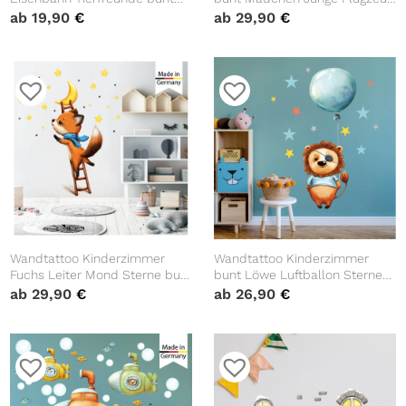
Dekoration Babyzimmer Zug
Bär Wolken Sterne Dekoration
ab
19,90
€
ab
29,90
€
Tiere
Babyzimmer blau
Wandtattoo Kinderzimmer
Wandtattoo Kinderzimmer
Fuchs Leiter Mond Sterne bunt
bunt Löwe Luftballon Sterne
Dekoration Babyzimmer,
Dekoration Babyzimmer
ab
29,90
€
ab
26,90
€
Geschenk zur Geburt