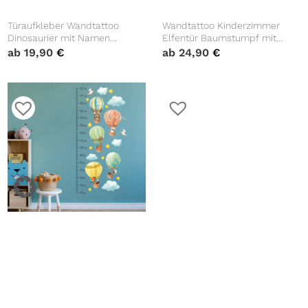
Türaufkleber Wandtattoo
Wandtattoo Kinderzimmer
Dinosaurier mit Namen
Elfentür Baumstumpf mit
Kinderzimmer Sticker Kind
lesendem Bär
ab
19,90
€
ab
24,90
€
Wandtattoo Kinderzimmer
Wandtattoo Kinderzimmer
Messlatte Heißluftballons
Baumaschinen Trecker
Tiere 40 – 180 cm Dekoration
Mischer Bagger Feuerwehrauto
ab
29,90
€
ab
34,90
€
Babyzimmer Kinderzimmer
Dekoration Kinderzimmer