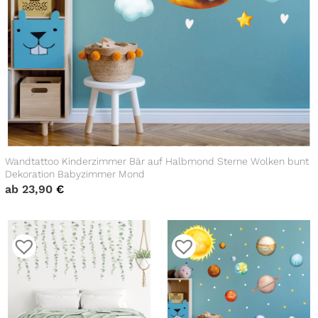
Wandtattoo Kinderzimmer Bär auf Halbmond Sterne Wolken bunt
Dekoration Babyzimmer Mond
ab
23,90
€