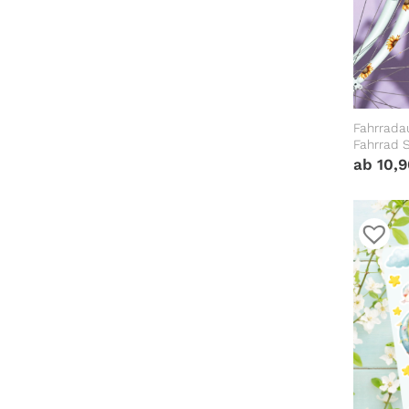
Fahrrada
Fahrrad S
Kinderfa
ab
10,