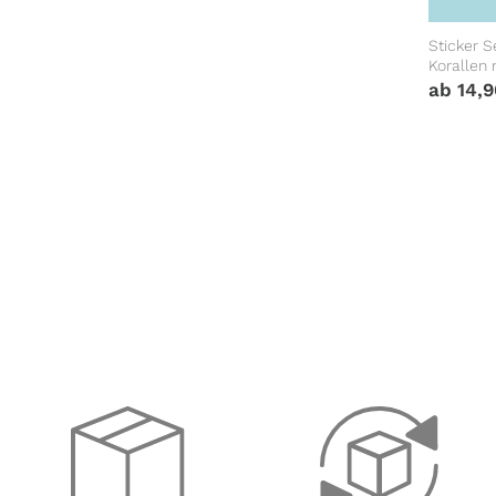
Sticker S
Korallen
Möbelauf
ab
14,
Einschul