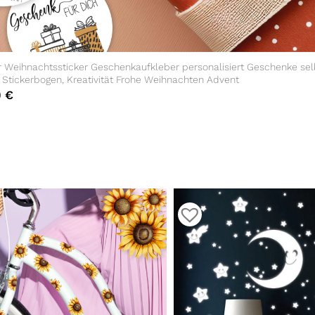
r Weihnachtssticker Geschenkaufkleber personalisiert Geschenke sel
 Stickerbogen, Kreativität Frohe Weihnachten Advent
0
€