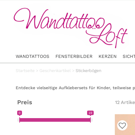
WANDTATTOOS
FENSTERBILDER
KERZEN
SICH
Startseite
>
Geschenkartikel
>
Stickerbögen
Entdecke vielseitige Aufklebersets für Kinder, teilweise 
Preis
12 Artike
0
19