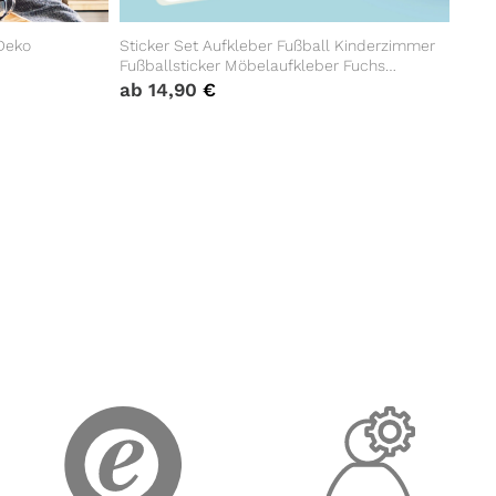
 Deko
Sticker Set Aufkleber Fußball Kinderzimmer
Fußballsticker Möbelaufkleber Fuchs
Aufkleberset, Geschenk Geburtstag
ab
14,90
€