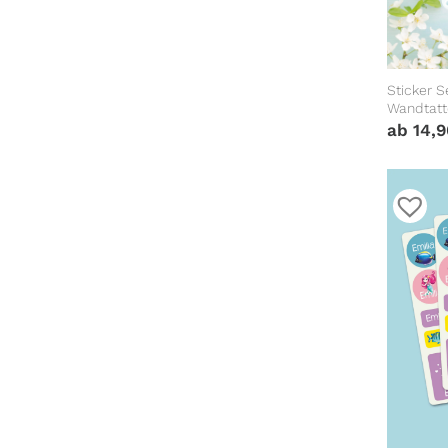
Sticker S
Wandtatt
Heißluftb
ab
14,
Geburtst