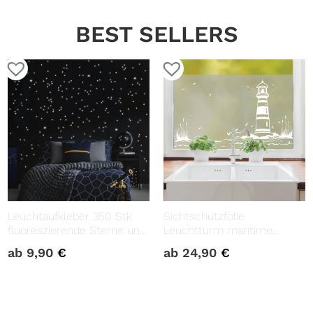
BEST SELLERS
Leuchtaufkleber 350 Stk
Sichtschutzfolie
fluoreszierende Sterne und
Leuchtturm maritime
Punkte leuchten im
Fensterfolie Fensterdeko
ab
9,90
€
ab
24,90
€
Dunklen Kinderzimmer
Milchglasfolie
Sternenhimmel