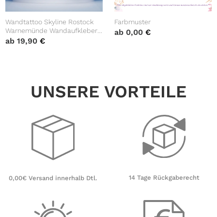
Wandtattoo Skyline Rostock
Farbmuster
Warnemünde Wandaufkleber
ab
0,00
€
Heimat Heimatliebe Ostsee
ab
19,90
€
Leuchtturm
UNSERE VORTEILE
14 Tage Rückgaberecht
0,00€ Versand innerhalb Dtl.