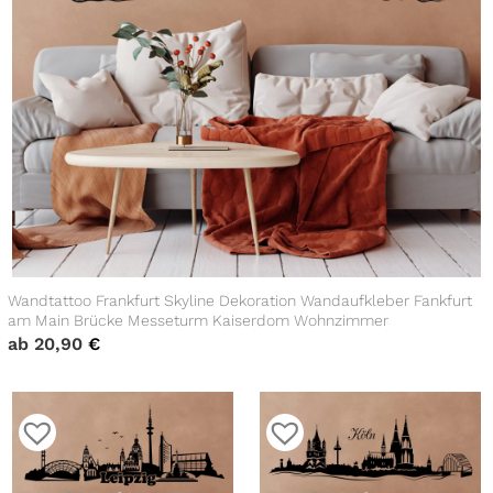
Wandtattoo Frankfurt Skyline Dekoration Wandaufkleber Fankfurt
am Main Brücke Messeturm Kaiserdom Wohnzimmer
ab
20,90
€