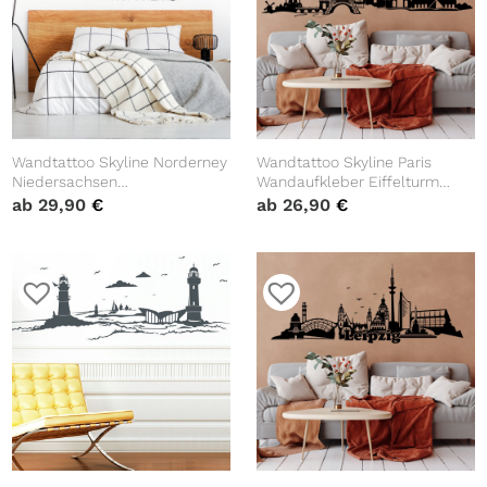
Wandtattoo Skyline Norderney
Wandtattoo Skyline Paris
Niedersachsen
Wandaufkleber Eiffelturm
Wanddekoration Heimat
Notre Dame Wandsticker
ab
29,90
€
ab
26,90
€
Urlaubserinnerung
Heimat
Wohnraumgestaltung