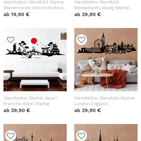
Wandtattoo Wandbild Skyline
Wandtattoo Wandbild
Warnemünde Strand Rostock
Messestadt Leipzig Skyline
Heimat Heimatliebe
Dekoration Heimat
ab
19,90
€
ab
29,90
€
Wandtattoo Skyline Japan
Wandtattoo Wandbild Skyline
Kraniche Asien 2farbig
London England
Wandaufkleber
ab
29,90
€
ab
29,90
€