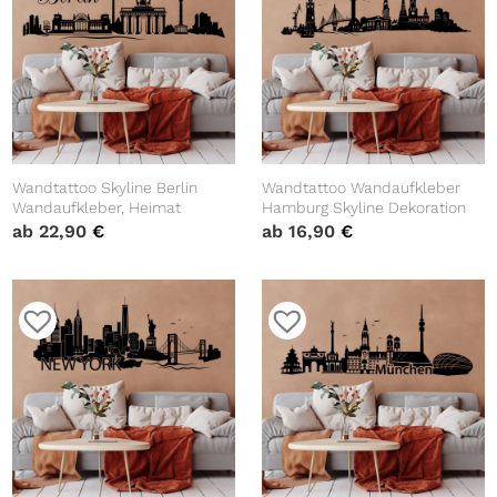
Wandtattoo Skyline Berlin
Wandtattoo Wandaufkleber
Wandaufkleber, Heimat
Hamburg Skyline Dekoration
ab
22,90
€
ab
16,90
€