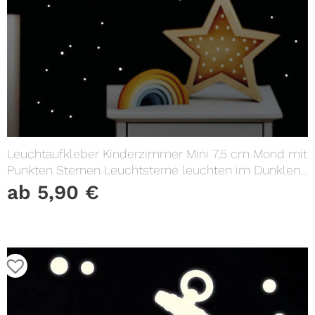
Leuchtaufkleber Kinderzimmer Mini 7,5 cm Mond mit
Punkten Sternen Leuchtsterne leuchten im Dunklen
Lichtschalter
ab
5,90
€