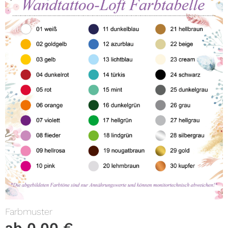
Farbmuster
ab
0,00
€