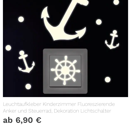
Leuchtaufkleber Kinderzimmer Fluoreszierende
Anker und Steuerrad, Dekoration Lichtschalter
ab
6,90
€