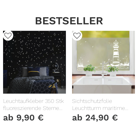
BESTSELLER
Leuchtaufkleber 350 Stk
Sichtschutzfolie
fluoreszierende Sterne
Leuchtturm maritime
und Punkte leuchten im
Fensterfolie Fensterdeko
ab
9,90
€
ab
24,90
€
Dunklen Kinderzimmer
Milchglasfolie
Sternenhimmel