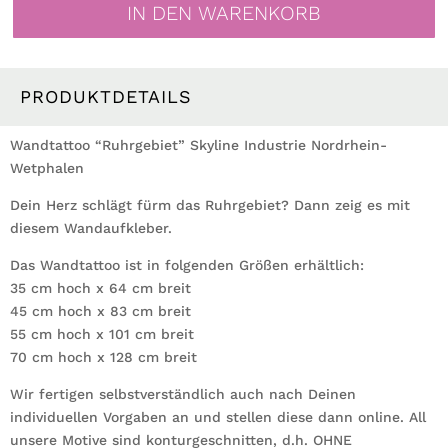
IN DEN WARENKORB
Ruhrpott
Industriekultur
Zeche
Gasometer
PRODUKTDETAILS
NRW
Dortmund
Wandtattoo “Ruhrgebiet” Skyline Industrie Nordrhein-
Bochum
Wetphalen
Essen
Dein Herz schlägt fürm das Ruhrgebiet? Dann zeig es mit
Hamm
diesem Wandaufkleber.
Wandaufkleber
Heimat
Das Wandtattoo ist in folgenden Größen erhältlich:
Heimatliebe
35 cm hoch x 64 cm breit
Menge
45 cm hoch x 83 cm breit
55 cm hoch x 101 cm breit
70 cm hoch x 128 cm breit
Wir fertigen selbstverständlich auch nach Deinen
individuellen Vorgaben an und stellen diese dann online. All
unsere Motive sind konturgeschnitten, d.h. OHNE