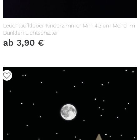
Leuchtaufkleber Kinderzimmer Mini 4,3 cm Mond im
Dunklen Lichtschalter
ab
3,90
€