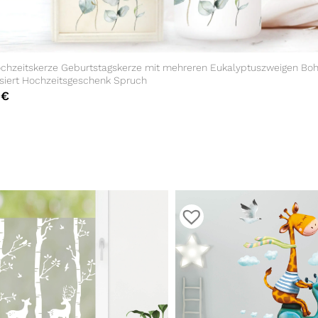
chzeitskerze Geburtstagskerze mit mehreren Eukalyptuszweigen Bo
isiert Hochzeitsgeschenk Spruch
0
€