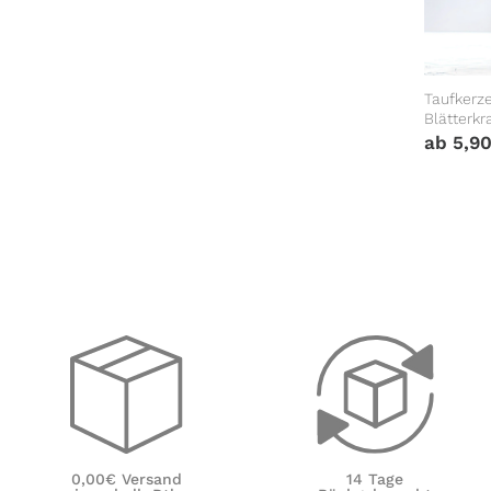
Taufkerz
Blätterkr
Namen, D
ab
5,9
vorgegeb
14 Tage
0,00€ Versand