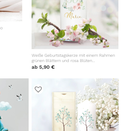
ho
Weiße Geburtstagskerze mit einem Rahmen
grünen Blättern und rosa Blüten
personalisiertes Geburtstagsgeschenk
ab
5,90
€
Spruch