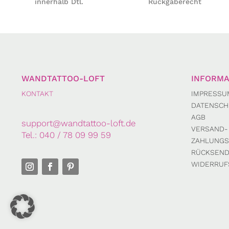
Rückgaberecht
innerhalb Dtl.
WANDTATTOO-LOFT
INFORMA
KONTAKT
IMPRESSU
DATENSCH
AGB
support@wandtattoo-loft.de
VERSAND-
Tel.:
040 / 78 09 99 59
ZAHLUNGS
RÜCKSEN
WIDERRUF