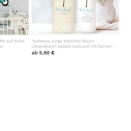
fe auf Roller
Taufkerze Junge Mädchen Baum
er
Lebensbaum pastell bedruckt mit Namen,
Datum und auf Wunsch eigenem,
ab
5,90
€
vorgegebenem oder keinem Taufspruch