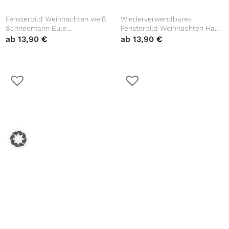
Fensterbild Weihnachten weiß
Wiederverwendbares
Schneemann Eule
Fensterbild Weihnachten Haus
Schneeflocken
Tannenbäume Holzoptik
ab
13,90
€
ab
13,90
€
wiederverwendbar
Sterne Fensterdekoration
wiederverwendbar
Fensterbild Weihnachten
Wiederverwendbares
Winter Reh mit Häschen mit
Fensterbild Weihnachten
Schneeflocken
Kranz aus Zweigen Haus
ab
13,90
€
ab
13,90
€
Sterne Holzoptik
Weihnachtsdeko