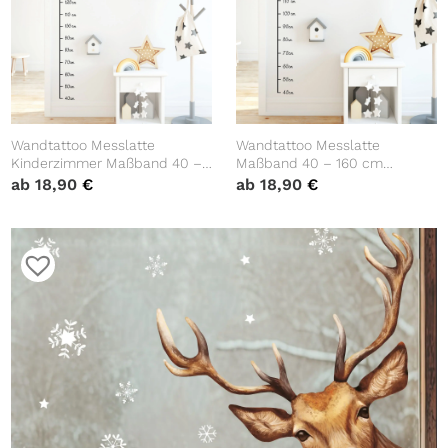
Wandtattoo Messlatte
Wandtattoo Messlatte
Kinderzimmer Maßband 40 –
Maßband 40 – 160 cm
180 cm ohne Hintergrundfolie
konturgeschnitten – ohne
ab
18,90
€
ab
18,90
€
Wandsticker, 10 cm Abstand
Hintergrundfolie, 10 cm
Abstand Maßband