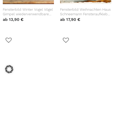
Fensterbild Winter Vogel Vögel
Fensterbild Weihnachten Haus
Gimpel wiederverwendbare
Schneemann Fensteraufkleber
Fensteraufkleber
Schneeflocken
ab
13,90
€
ab
17,90
€
Kinderzimmer Baby Kind
WIEDERVERWENDBAR
Winterdeko
Weihnachtsdeko
Fensterbild Weihnachten
Fensterbild Weihnachten
Winter Schneeflocken
Weihnachtsbaum Ornamente
Aufkleber Set
Fensteraufkleber
ab
17,90
€
ab
17,90
€
WIEDERVERWENDBAR
Schneeflocken
Weihnachtsdeko Advent
WIEDERVERWENDBAR
Winterdekoration
Weihnachtsdeko