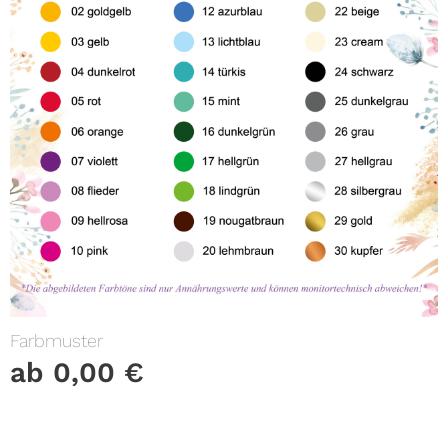
Farbmuster
ab
0,00
€