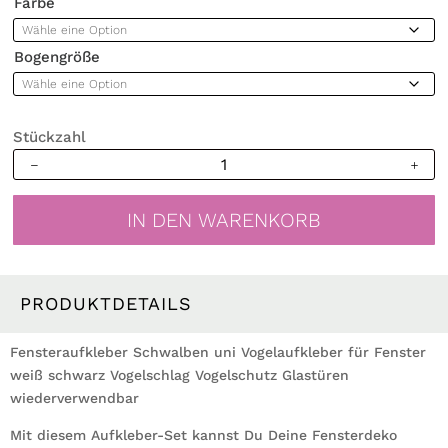
Farbe
Bogengröße
Stückzahl
Fensteraufkleber
Schwalben
uni
IN DEN WARENKORB
Vogelaufkleber
für
Fenster
weiß
PRODUKTDETAILS
schwarz
Vogelschlag
Fensteraufkleber Schwalben uni Vogelaufkleber für Fenster
Vogelschutz
weiß schwarz Vogelschlag Vogelschutz Glastüren
Glastüren
wiederverwendbar
wiederverwendbar
Mit diesem Aufkleber-Set kannst Du Deine Fensterdeko
Menge