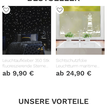
Leuchtaufkleber 350 Stk
Sichtschutzfolie
fluoreszierende Sterne
Leuchtturm maritime
und Punkte leuchten im
Fensterfolie Fensterdeko
ab
9,90
€
ab
24,90
€
Dunklen Kinderzimmer
Milchglasfolie
Sternenhimmel
UNSERE VORTEILE