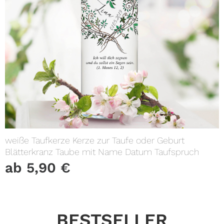
weiße Taufkerze Kerze zur Taufe oder Geburt
Blätterkranz Taube mit Name Datum Taufspruch
ab
5,90
€
BESTSELLER