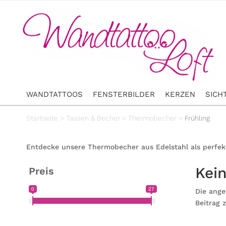
WANDTATTOOS
FENSTERBILDER
KERZEN
SICH
Startseite
>
Tassen & Becher
>
Thermobecher
>
Frühling
Entdecke unsere Thermobecher aus Edelstahl als perfekt
Kei
Preis
0
27
Die ange
Beitrag 