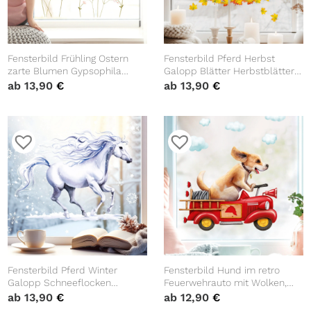
Fensterbild Frühling Ostern
Fensterbild Pferd Herbst
zarte Blumen Gypsophila
Galopp Blätter Herbstblätter
Blumenwiese, Fensterdeko
bunt farbig
ab
13,90
€
ab
13,90
€
Kinderzimmer Kind
wiederverwendbare
Fensteraufkleber
Fensterbild Pferd Winter
Fensterbild Hund im retro
Galopp Schneeflocken
Feuerwehrauto mit Wolken,
wiederverwendbare
Fensterdeko Kinderzimmer
ab
13,90
€
ab
12,90
€
Fensteraufkleber
Kind