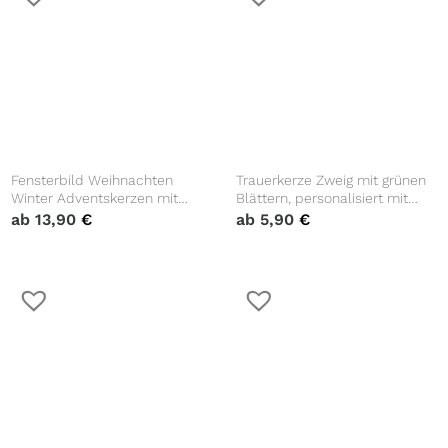
Fensterbild Weihnachten
Trauerkerze Zweig mit grünen
Winter Adventskerzen mit
Blättern, personalisiert mit
Zwergen und Flammen zum
Namen und Datum
ab
13,90
€
ab
5,90
€
Selbstaufkleben an jedem
Advent Fensteraufkleber
Fensterdeko