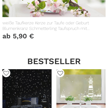
weiße Taufkerze Kerze zur Taufe oder Geburt
Blumenkranz Schmetterling Taufspruch mit
Wunschname & Datum
ab
5,90
€
BESTSELLER