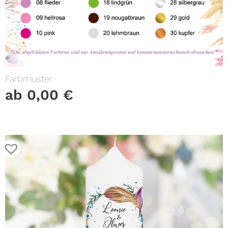
Farbmuster
ab
0,00
€