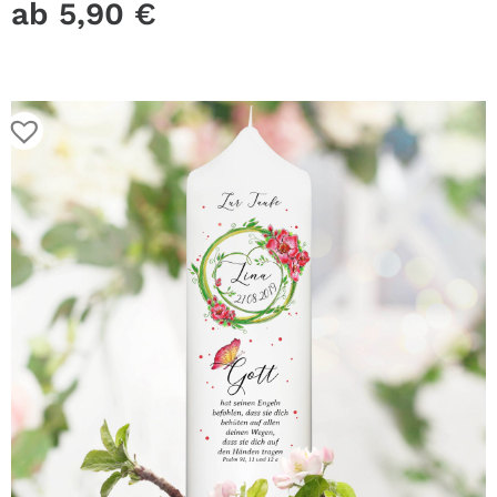
ab
5,90
€