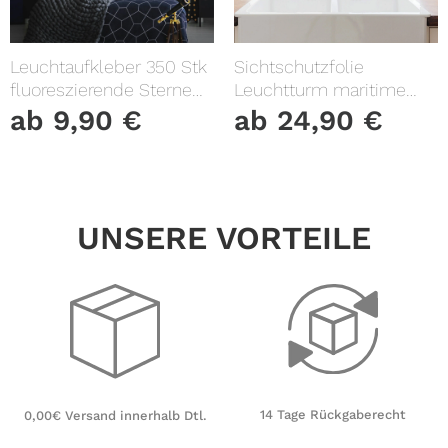
Leuchtaufkleber 350 Stk
Sichtschutzfolie
fluoreszierende Sterne
Leuchtturm maritime
und Punkte leuchten im
Fensterfolie Fensterdeko
ab
9,90
€
ab
24,90
€
Dunklen Kinderzimmer
Milchglasfolie
Sternenhimmel
UNSERE VORTEILE
14 Tage Rückgaberecht
0,00€ Versand innerhalb Dtl.