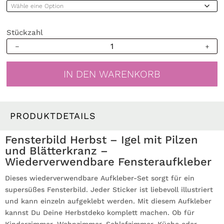
Stückzahl
Fensterbild
Herbst
Igel
IN DEN WARENKORB
mit
Pilzen
und
Blätterkranz
PRODUKTDETAILS
wiederverwendbare
Fensteraufkleber
Fensterbild Herbst – Igel mit Pilzen
Kinderzimmer
und Blätterkranz –
Menge
Wiederverwendbare Fensteraufkleber
Dieses wiederverwendbare Aufkleber-Set sorgt für ein
supersüßes Fensterbild. Jeder Sticker ist liebevoll illustriert
und kann einzeln aufgeklebt werden. Mit diesem Aufkleber
kannst Du Deine Herbstdeko komplett machen. Ob für