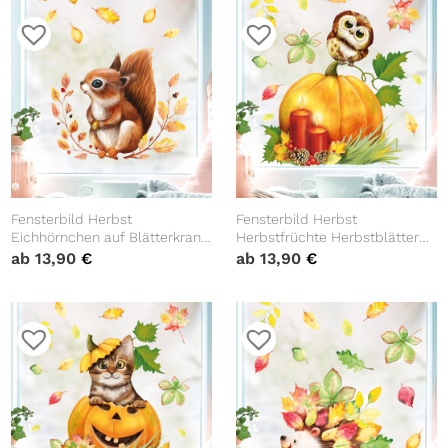
Fensterbild Herbst
Fensterbild Herbst
Eichhörnchen auf Blätterkranz
Herbstfrüchte Herbstblätter
wiederverwendbare
Kürbis mit Eule Halloween
ab
13,90
€
ab
13,90
€
Fensteraufkleber
bunt wiederverwendbare
Kinderzimmer
Fensteraufkleber
Kinderzimmer Baby Kind