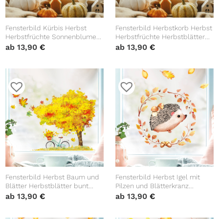
Fensterbild Kürbis Herbst
Fensterbild Herbstkorb Herbst
Herbstfrüchte Sonnenblume
Herbstfrüchte Herbstblätter
Herbstblätter Halloween bunt
Kürbis Halloween bunt
ab
13,90
€
ab
13,90
€
wiederverwendbare
wiederverwendbare
Fensteraufkleber
Fensteraufkleber
Kinderzimmer Baby Kind
Kinderzimmer Baby Kind
Fensterbild Herbst Baum und
Fensterbild Herbst Igel mit
Blätter Herbstblätter bunt
Pilzen und Blätterkranz
farbig wiederverwendbare
wiederverwendbare
ab
13,90
€
ab
13,90
€
Fensteraufkleber
Fensteraufkleber
Kinderzimmer Baby Kind
Kinderzimmer