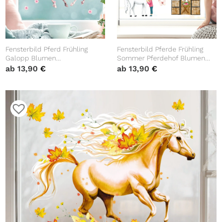
Fensterbild Pferd Frühling
Fensterbild Pferde Frühling
Galopp Blumen
Sommer Pferdehof Blumen
wiederverwendbare
wiederverwendbare
ab
13,90
€
ab
13,90
€
Fensteraufkleber
Fensteraufkleber
Kinderzimmer Mädchen Kind
Kinderzimmer Mädchen Kind