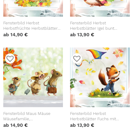
Fensterbild Herbst
Fensterbild Herbst
Herbstfrüchte Herbstblätter
Herbstblätter Igel bunt
Kürbis mit Katze Halloween
wiederverwendbare
ab
14,90
€
ab
13,90
€
bunt wiederverwendbare
Fensteraufkleber
Fensteraufkleber
Kinderzimmer Baby Kind
Kinderzimmer Baby Kind
Fensterbild Maus Mäuse
Fensterbild Herbst
Mäusefamilie,
Herbstblätter Fuchs mit
wiederverwendbare
Drachen, bunt
ab
14,90
€
ab
13,90
€
Fensteraufkleber
wiederverwendbare