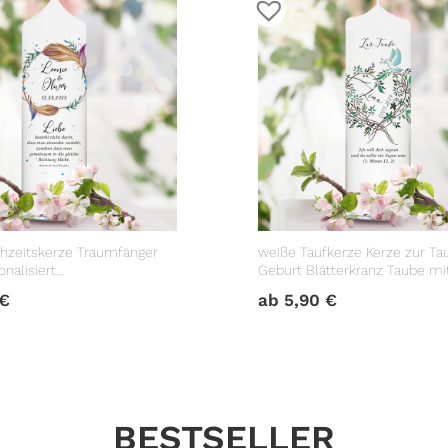
hzeitskerze Traumfänger
weiße Taufkerze Kerze zur Ta
nalisiert
Geburt Blätterkranz Taube m
geschenk
Datum Taufspruch
€
ab
5,90
€
BESTSELLER