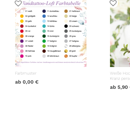
Farbmuster
Weiße Hoc
Kranz perso
ab
0,00
€
Hochzeits
ab
5,90