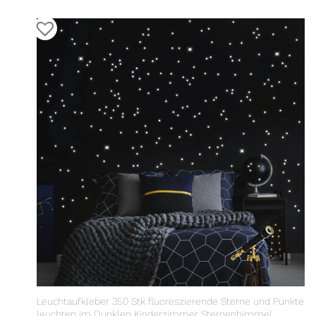
Leuchtaufkleber 350 Stk fluoreszierende Sterne und Punkte
leuchten im Dunklen Kinderzimmer Sternenhimmel