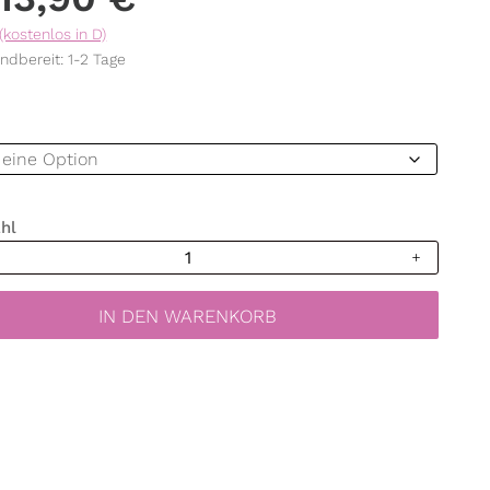
(kostenlos in D)
ndbereit: 1-2 Tage
hl
bild
rüchte
IN DEN WARENKORB
lätter
een