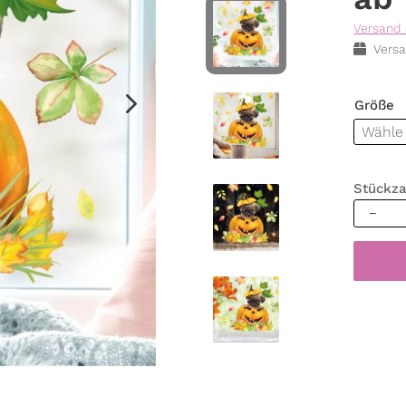
Versand 
Versa
Größe
Stückza
Fenster
Herbst
Herbstf
Herbstb
Kürbis
mit
Mops
Hund
Hallow
bunt