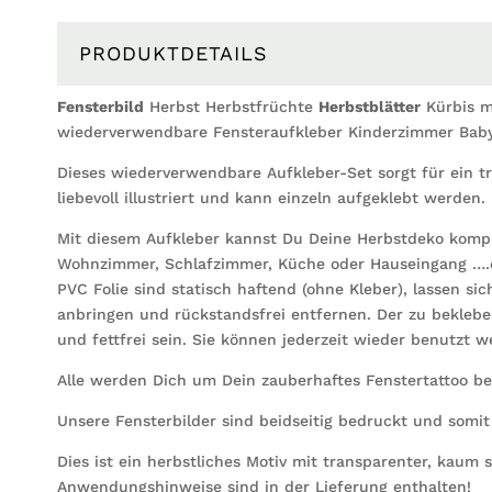
PRODUKTDETAILS
Fensterbild
Herbst Herbstfrüchte
Herbstblätter
Kürbis 
wiederverwendbare Fensteraufkleber Kinderzimmer Bab
Dieses wiederverwendbare Aufkleber-Set sorgt für ein tr
liebevoll illustriert und kann einzeln aufgeklebt werden.
Mit diesem Aufkleber kannst Du Deine Herbstdeko komp
Wohnzimmer, Schlafzimmer, Küche oder Hauseingang ….d
PVC Folie sind statisch haftend (ohne Kleber), lassen si
anbringen und rückstandsfrei entfernen. Der zu bekleb
und fettfrei sein. Sie können jederzeit wieder benutzt w
Alle werden Dich um Dein zauberhaftes Fenstertattoo be
Unsere Fensterbilder sind beidseitig bedruckt und somit
Dies ist ein herbstliches Motiv mit transparenter, kaum s
Anwendungshinweise sind in der Lieferung enthalten!