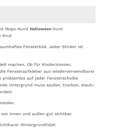
wieder
Fenster
Kinder
Baby
mit Mops Hund
Halloween
bunt
Kind
y Kind
Menge
aumhaftes Fensterbild. Jeder Sticker ist
lett machen. Ob für Kinderzimmer,
ie Fensteraufkleber aus wiederverwendbarer
ch problemlos auf jeder Fensterscheibe
ende Untergrund muss sauber, trocken, staub-
erden!
neiden.
 von innen und außen gut sichtbar.
ichtbarer Hintergrundfolie!