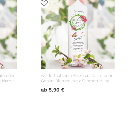
ufe oder
weiße Taufkerze Kerze zur Taufe oder
it Name
Geburt Blumenkranz Schmetterling
Taufspruch mit Wunschname &
ab
5,90
€
Datum