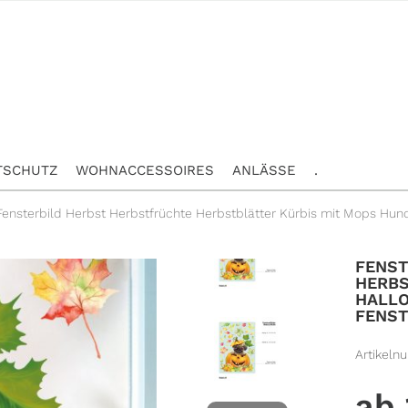
TSCHUTZ
WOHNACCESSOIRES
ANLÄSSE
.
Fensterbild Herbst Herbstfrüchte Herbstblätter Kürbis mit Mops Hu
FENST
HERBS
HALL
FENST
Artikeln