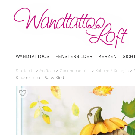
WANDTATTOOS
FENSTERBILDER
KERZEN
SICH
Startseite
>
Anlässe
>
Geschenke für...
>
Kollege / Kollegin
>
Kinderzimmer Baby Kind