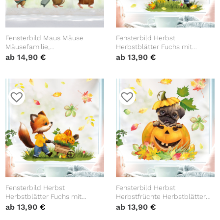
Fensterbild Maus Mäuse
Fensterbild Herbst
Mäusefamilie,
Herbstblätter Fuchs mit
wiederverwendbare
Drachen, bunt
ab
14,90
€
ab
13,90
€
Fensteraufkleber
wiederverwendbare
Kinderzimmer Baby Kind
Fensteraufkleber
Kinderzimmer Baby Kind
Fensterbild Herbst
Fensterbild Herbst
Herbstblätter Fuchs mit
Herbstfrüchte Herbstblätter
Schubkarre mit Kürbissen
Kürbis mit Mops Hund
ab
13,90
€
ab
13,90
€
Halloween bunt
Halloween bunt