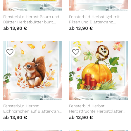
Fensterbild Herbst Baum und
Fensterbild Herbst Igel mit
Blätter Herbstblätter bunt
Pilzen und Blätterkranz
farbig wiederverwendbare
wiederverwendbare
ab
13,90
€
ab
13,90
€
Fensteraufkleber
Fensteraufkleber
Kinderzimmer Baby Kind
Kinderzimmer
Fensterbild Herbst
Fensterbild Herbst
Eichhörnchen auf Blätterkranz
Herbstfrüchte Herbstblätter
wiederverwendbare
Kürbis mit Eule Halloween
ab
13,90
€
ab
13,90
€
Fensteraufkleber
bunt wiederverwendbare
Kinderzimmer
Fensteraufkleber