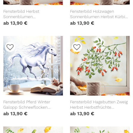
Fensterbild Herbst
Fensterbild Holzwagen
Sonnenblumen
Sonnenblumen Herbst Kürbis
wiederverwendbare
wiederverwendbare
ab
13,90
€
ab
13,90
€
Fensteraufkleber Herbstdeko
Fensteraufkleber
Fensterbild Pferd Winter
Fensterbild Hagebutten Zweig
Galopp Schneeflocken
Herbst Herbstfrüchte
wiederverwendbare
Herbstblätter Halloween bunt
ab
13,90
€
ab
13,90
€
Fensteraufkleber
wiederverwendbare
Kinderzimmer Mädchen Kind
Fensteraufkleber
Kinderzimmer Baby Kind