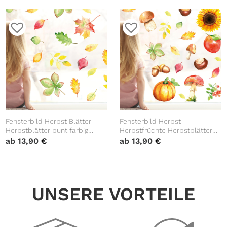
wiederverwendbare
wiederverwendbare
Fensteraufkleber
Fensteraufkleber
Kinderzimmer Baby Kind
Kinderzimmer Baby Kind
Fensterbild Herbst Blätter
Fensterbild Herbst
Herbstblätter bunt farbig
Herbstfrüchte Herbstblätter
wiederverwendbare
Kastanie Halloween bunt
ab
13,90
€
ab
13,90
€
Fensteraufkleber
wiederverwendbare
Kinderzimmer Baby Kind
Fensteraufkleber
Kinderzimmer Baby Kind
UNSERE VORTEILE