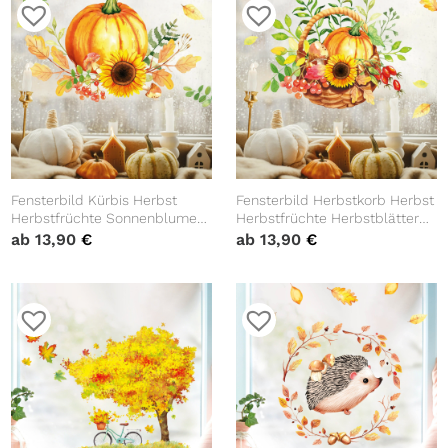
Fensterbild Kürbis Herbst
Fensterbild Herbstkorb Herbst
Herbstfrüchte Sonnenblume
Herbstfrüchte Herbstblätter
Herbstblätter Halloween bunt
Kürbis Halloween bunt
ab
13,90
€
ab
13,90
€
wiederverwendbare
wiederverwendbare
Fensteraufkleber
Fensteraufkleber
Kinderzimmer Baby Kind
Kinderzimmer Baby Kind