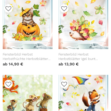
Kinderzimmer Baby Kind
Fensterbild Herbst
Fensterbild Herbst
Herbstfrüchte Herbstblätter
Herbstblätter Igel bunt
Kürbis mit Katze Halloween
wiederverwendbare
ab
14,90
€
ab
13,90
€
bunt wiederverwendbare
Fensteraufkleber
Fensteraufkleber
Kinderzimmer Baby Kind
Kinderzimmer Baby Kind