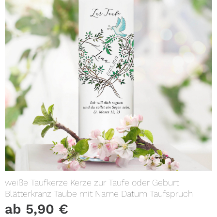
weiße Taufkerze Kerze zur Taufe oder Geburt
Blätterkranz Taube mit Name Datum Taufspruch
ab
5,90
€