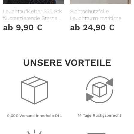
Leuchtaufkleber 350 Stk
Sichtschutzfolie
fluoreszierende Sterne
Leuchtturm maritime
und Punkte leuchten im
Fensterfolie Fensterdeko
ab
9,90
€
ab
24,90
€
Dunklen Kinderzimmer
Milchglasfolie
Sternenhimmel
UNSERE VORTEILE
14 Tage Rückgaberecht
0,00€ Versand innerhalb Dtl.