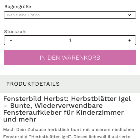
Bogengröße
Stückzahl
Fensterbild
Herbst
Herbstfrüchte
IN DEN WARENKORB
Herbstblätter
Kürbis
mit
Katze
PRODUKTDETAILS
Halloween
bunt
Fensterbild Herbst: Herbstblätter Igel
wiederverwendbare
– Bunte, Wiederverwendbare
Fensteraufkleber
Fensteraufkleber für Kinderzimmer
Kinderzimmer
und mehr
Baby
Mach Dein Zuhause herbstlich bunt mit unserem niedlichen
Kind
Fensterbild “Herbstblätter Igel”. Dieses liebevoll illustrierte
Menge