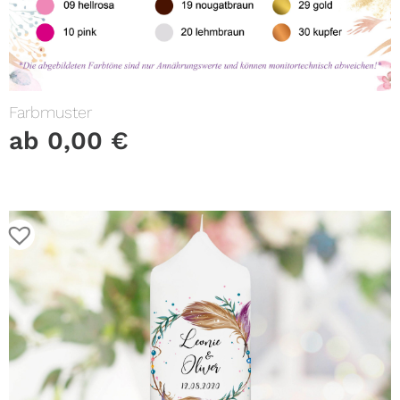
Farbmuster
ab
0,00
€