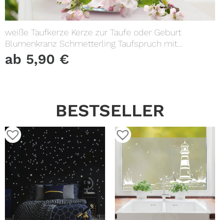
weiße Taufkerze Kerze zur Taufe oder Geburt
Blumenkranz Schmetterling Taufspruch mit
Wunschname & Datum
ab
5,90
€
BESTSELLER