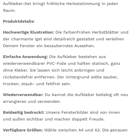
Aufkleber-Set bringt fröhliche Herbststimmung in jeden
Raum.
Produktdetails:
Hochwertige Illustration:
Die farbenfrohen Herbstblätter und
der charmante Igel sind detailreich gestaltet und verleihen
Deinem Fenster ein bezauberndes Aussehen.
Einfache Anwendung:
Die Aufkleber bestehen aus
wiederverwendbarer PVC-Folie und haften statisch, ganz
ohne Kleber. Sie lassen sich leicht anbringen und
rückstandsfrei entfernen. Der Untergrund sollte sauber,
trocken, staub- und fettfrei sein.
Wiederverwendbar:
Du kannst die Aufkleber beliebig oft neu
arrangieren und verwenden.
Beidseitig bedruckt:
Unsere Fensterbilder sind von innen
und außen sichtbar und machen doppelt Freude.
Verfügbare Größen:
Wähle zwischen A4 und A3. Die genauen