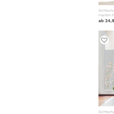
Sichtschu
maritim F
Milchglas
ab
24,
Wiederv
Sichtschu