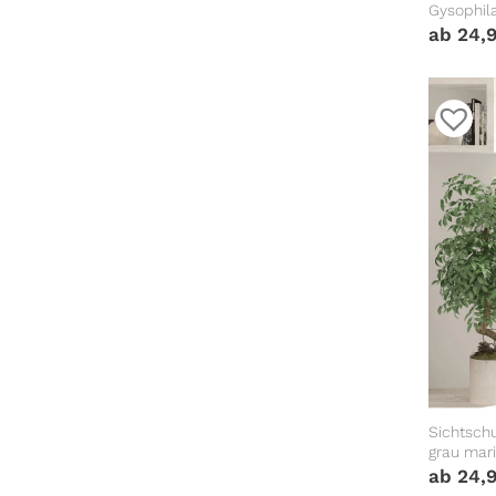
Gysophila
Milchgla
ab
24,
Sichtsch
grau mari
Milchglas
ab
24,