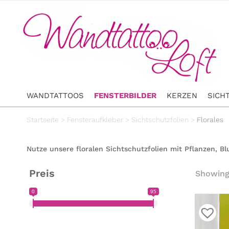
WANDTATTOOS
FENSTERBILDER
KERZEN
SICH
Startseite
>
Fensteraufkleber
>
Sichtschutzfolien
>
Florales
Nutze unsere floralen Sichtschutzfolien mit Pflanzen, 
Preis
Showing 
0
95