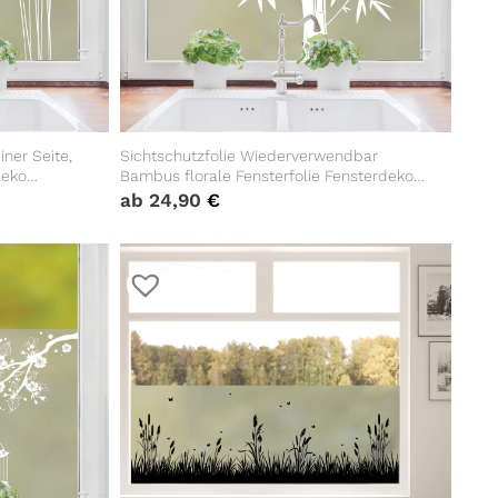
iner Seite,
Sichtschutzfolie Wiederverwendbar
deko
Bambus florale Fensterfolie Fensterdeko
Milchglasfolie Fensteraufkleber
ab
24,90
€