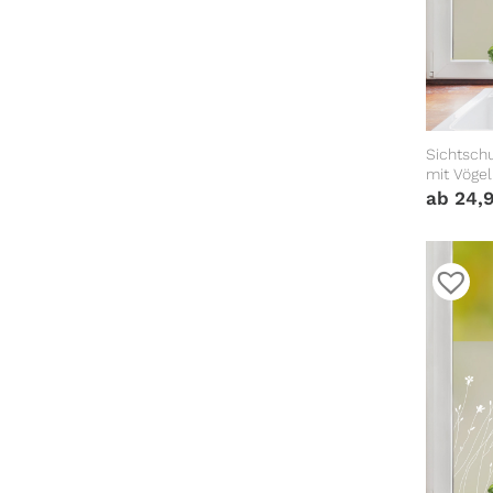
Sichtschu
mit Vögel
Fensterde
ab
24,