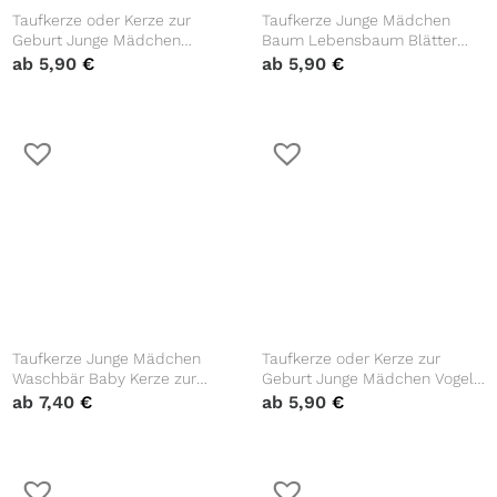
Taufkerze oder Kerze zur
Taufkerze Junge Mädchen
Geburt Junge Mädchen
Baum Lebensbaum Blätter
schlafender Fuchs pastell im
Zweig aquarell mit Namen,
ab
5,90
€
ab
5,90
€
Blätterkranz mit Namen,
Datum und auf Wunsch
Datum Uhrzeit, Gewicht und
eigenem, vorgegebenem oder
Größe
keinem Taufspruch
Taufkerze Junge Mädchen
Taufkerze oder Kerze zur
Waschbär Baby Kerze zur
Geburt Junge Mädchen Vogel
Taufe mit Namen, Datum und
mit Blätterkranz pastell mit
ab
7,40
€
ab
5,90
€
eigenem, vorgegebenem oder
Namen, Datum Uhrzeit,
keinem Taufspruch
Gewicht und Größe