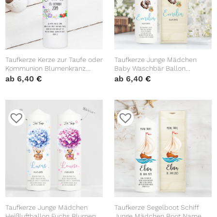
Taufkerze Kerze zur Taufe oder
Taufkerze Junge Mädchen
Kommunion Blumenkranz
Baby Waschbär Ballon
Kreuz Taufspruch mit
personalisierte Kerze zur Taufe
ab
6,40
€
ab
6,40
€
Wunschname & Datum
mit Namen, Datum und
eigenem, vorgegebenem oder
keinem Taufspruch
Taufkerze Junge Mädchen
Taufkerze Segelboot Schiff
Heißluftballon Fuchs Blumen
Junge Mädchen Boot Name