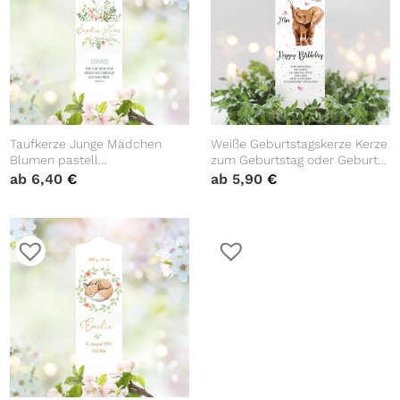
Taufkerze Junge Mädchen
Weiße Geburtstagskerze Kerze
Blumen pastell
zum Geburtstag oder Geburt
personalisierbar bedruckt mit
Elefant Luftballons
ab
6,40
€
ab
5,90
€
Namen Datum Taufspruch
personalisiert mit
Taufgeschenk anpassbar
Wunschname