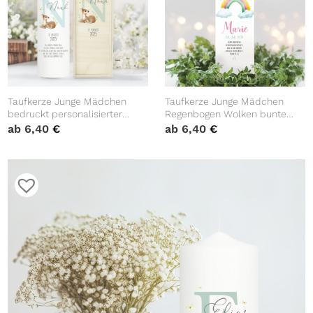
Taufkerze Junge Mädchen
Taufkerze Junge Mädchen
bedruckt personalisierter
Regenbogen Wolken bunte
Buchstabe Reh Rehkitz Kerze
Sterne bedruckt mit Namen,
ab
6,40
€
ab
6,40
€
zur Taufe Geburtstag
Datum und auf Wunsch
Geschenk
eigenem, vorgegebenem oder
keinem Taufspruch