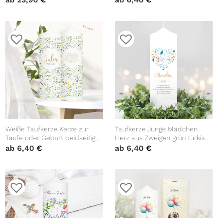
Taufspruch
Kommunionskerze
Weiße Taufkerze Kerze zur
Taufkerze Junge Mädchen
Taufe oder Geburt beidseitig
Herz aus Zweigen grün türkis
bedruckt mit Wildblumen und
pastell mit Namen, Datum und
ab
6,40
€
ab
6,40
€
Wildgräsern mit Name Datum
auf Wunsch eigenem,
und Taufspruch
vorgegebenem oder keinem
Taufspruch