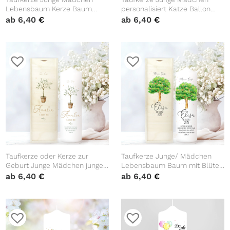
Lebensbaum Kerze Baum
personalisiert Katze Ballon
Eiche bedruckt mit Namen,
Baby Kerze zur Taufe mit
ab
6,40
€
ab
6,40
€
Datum und auf Wunsch
Namen Datum Taufspruch
eigenem, vorgegebenem oder
keinem Taufspruch
Taufkerze oder Kerze zur
Taufkerze Junge/ Mädchen
Geburt Junge Mädchen junger
Lebensbaum Baum mit Blüten
Oliven Baum Bäumchen
bedruckt mit Namen, Datum
ab
6,40
€
ab
6,40
€
pastell mit Namen, Datum und
und auf Wunsch eigenem,
Spruch
vorgegebenem oder keinem
Taufspruch