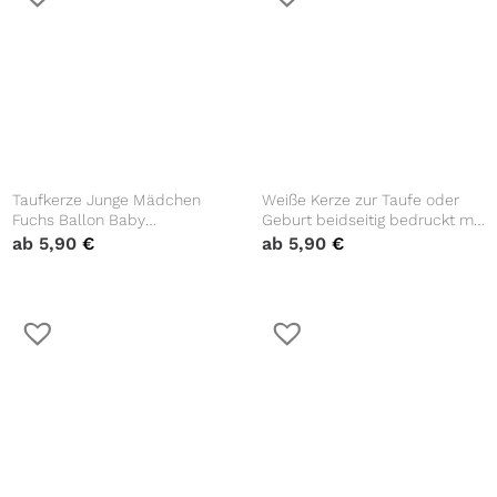
Taufkerze Junge Mädchen
Weiße Kerze zur Taufe oder
Fuchs Ballon Baby
Geburt beidseitig bedruckt mit
personalisierte Kerze zur Taufe
zart rosa Blumen
ab
5,90
€
ab
5,90
€
mit Namen, Datum und
eigenem, vorgegebenem oder
keinem Taufspruch
Taufgeschenk