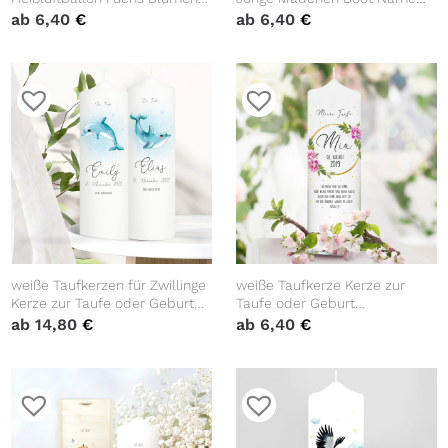
bedruckt personalisiert Kerze
Datum Taufspruch Kerze zur
ab
6,40
€
ab
6,40
€
Kind Kirche
Taufe Meer
weiße Taufkerzen für Zwillinge
weiße Taufkerze Kerze zur
Kerze zur Taufe oder Geburt
Taufe oder Geburt
mit Delphinen mit Namen
Blumenkranz Rosen mit Name
ab
14,80
€
ab
6,40
€
Datum Taufspruch
Datum Taufspruch