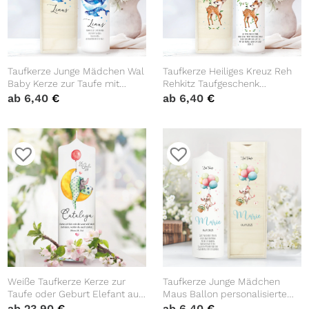
Taufkerze Junge Mädchen Wal
Taufkerze Heiliges Kreuz Reh
Baby Kerze zur Taufe mit
Rehkitz Taufgeschenk
Namen, Datum und eigenem,
Patenkerzen Kerze zur Taufe
ab
6,40
€
ab
6,40
€
vorgegebenem oder keinem
Segnung Kommunion
Taufspruch
personalisiert Name Datum
und Taufspruch
Weiße Taufkerze Kerze zur
Taufkerze Junge Mädchen
Taufe oder Geburt Elefant auf
Maus Ballon personalisierte
Mond mit Name Datum
Kerze zur Taufe
ab
23,90
€
ab
6,40
€