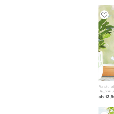
Fensterb
Ballons u
Fensterd
ab
13,