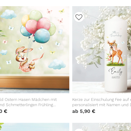
ild Ostern Hasen Mädchen mit
Kerze zur Einschulung Fee auf
nd Schmetterlingen Frühling
personalisiert mit Namen und
eko Frühlingsdeko Kinderzimmer
individualisierbares Einschul
90
€
ab
5,90
€
für Kinder