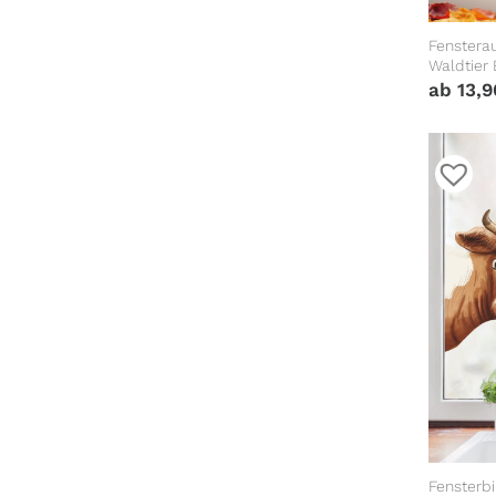
Fensterau
Waldtier 
Fenstera
ab
13,
Fensterbi