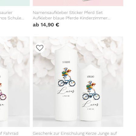
aurier
Namensaufkleber Sticker Pferd Set
nos Schule
Aufkleber blaue Pferde Kinderzimmer
unschname
Möbelaufkleber Aufkleberset Wunschname
ab
14,90
€
Einschulung
f Fahrrad
Geschenk zur Einschulung Kerze Junge auf