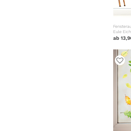
Fensterau
Eule Eich
herbstlic
ab
13,