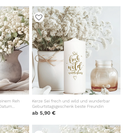
 einem Reh
Kerze Sei frech und wild und wunderbar
 Datum
Geburtstagsgeschenk beste Freundin
ungsgeschenk
ab
5,90
€