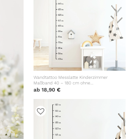
Wandtattoo Messlatte Kinderzimmer
Maßband 40 – 180 cm ohne
Hintergrundfolie Wandsticker, 10 cm
ab
18,90
€
Abstand