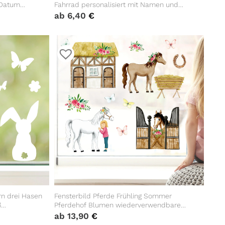
 Datum
Fahrrad personalisiert mit Namen und
nk zur
Datum anpassbares Einschulungsgeschenk
ab
6,40
€
Jungen
rn drei Hasen
Fensterbild Pferde Frühling Sommer
ß
Pferdehof Blumen wiederverwendbare
eber im
Fensteraufkleber Kinderzimmer Mädchen
ab
13,90
€
Kind