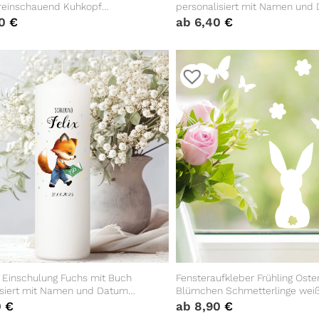
reinschauend Kuhkopf
personalisiert mit Namen und
rwendbar Frühling Bauernhof Bulle
Einschulungsgeschenk Gesche
90
€
ab
6,40
€
Einschulung
r Einschulung Fuchs mit Buch
Fensteraufkleber Frühling Oste
isiert mit Namen und Datum
Blümchen Schmetterlinge wei
res Geschenk
WIEDERVERWENDBAR 23 Aufkl
0
€
ab
8,90
€
SetFensterbild Fensterdeko