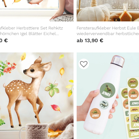
fkleber Herbsttiere Set Rehkitz
Fensteraufkleber Herbst Eule B
hörnchen Igel Blätter Eichel
wiederverwendbar herbstliche
her Fensteraufkleber Fensterdeko
Fensteraufkleber Fensterdeko
90
€
ab
13,90
€
Kinderzimmer