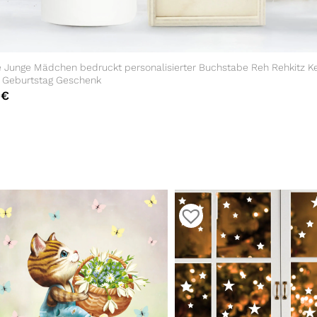
e Junge Mädchen bedruckt personalisierter Buchstabe Reh Rehkitz K
e Geburtstag Geschenk
0
€