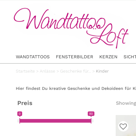
WANDTATTOOS
FENSTERBILDER
KERZEN
SICH
Startseite
>
Anlässe
>
Geschenke für...
>
Kinder
Hier findest Du kreative Geschenke und Dekoideen für Ki
Preis
Showing 
0
80