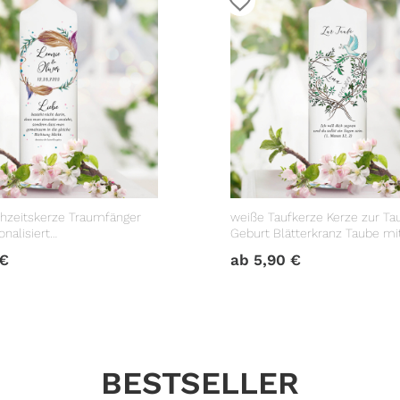
hzeitskerze Traumfänger
weiße Taufkerze Kerze zur Ta
nalisiert
Geburt Blätterkranz Taube m
geschenk
Datum Taufspruch
€
ab
5,90
€
BESTSELLER