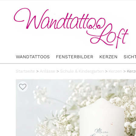
WANDTATTOOS
FENSTERBILDER
KERZEN
SICH
Startseite
>
Anlässe
>
Schule & Kindergarten
>
Kerzen
>
Kerz