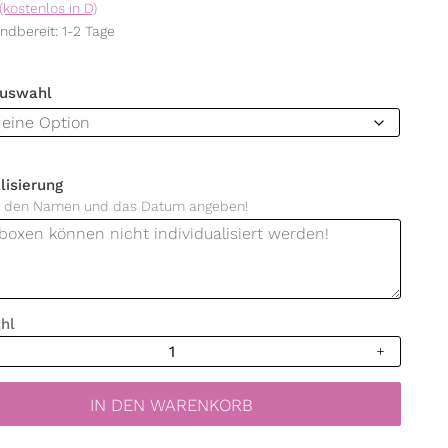
(kostenlos in D)
ndbereit: 1-2 Tage
Auswahl
lisierung
er den Namen und das Datum angeben!
hl
lung
IN DEN WARENKORB