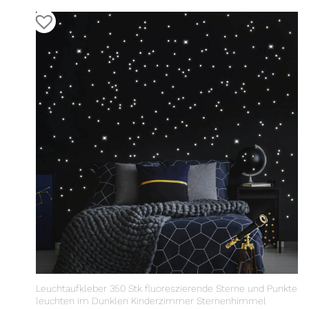
Leuchtaufkleber 350 Stk fluoreszierende Sterne und Punkte
leuchten im Dunklen Kinderzimmer Sternenhimmel