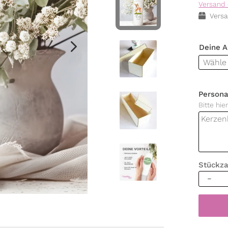
Versand 
Versa
Deine 
Persona
Bitte hi
Stückza
Kerze
zur
Einschu
Fee
auf