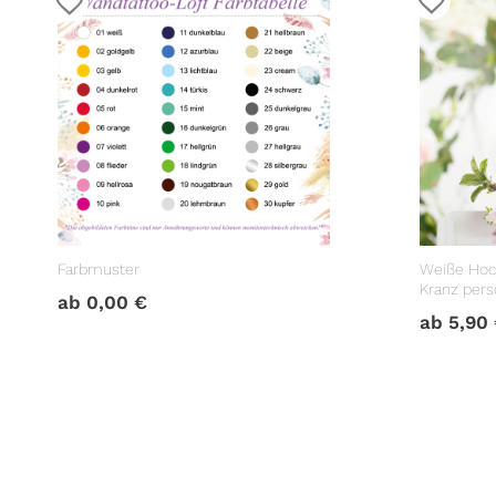
Farbmuster
Weiße Hoc
Kranz perso
ab
0,00
€
Hochzeits
ab
5,90