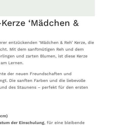
einem
Reh
personal
-Kerze ‘Mädchen &
mit
Namen
und
erer entzückenden ‘Mädchen & Reh’ Kerze, die
Datum
acht. Mit dem sanftmütigen Reh und dem
individu
rlingen und zarten Blumen, ist diese Kerze
Einschu
 am Lernen.
für
Kinder
ichte der neuen Freundschaften und
Menge
ngt. Die sanften Farben und die liebevolle
 und des Staunens – perfekt für den ersten
 cm)
atum der Einschulung
, für eine bleibende