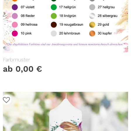
Farbmuster
ab
0,00
€