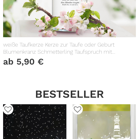
weiße Taufkerze Kerze zur Taufe oder Geburt
Blumenkranz Schmetterling Taufspruch mit
Wunschname & Datum
ab
5,90
€
BESTSELLER