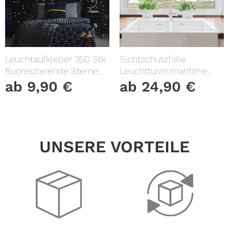
Leuchtaufkleber 350 Stk
Sichtschutzfolie
fluoreszierende Sterne
Leuchtturm maritime
und Punkte leuchten im
Fensterfolie Fensterdeko
ab
9,90
€
ab
24,90
€
Dunklen Kinderzimmer
Milchglasfolie
Sternenhimmel
UNSERE VORTEILE