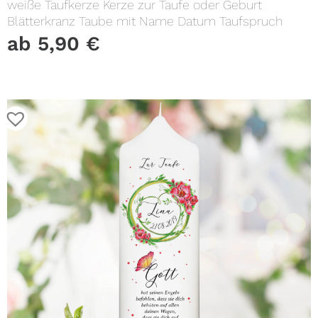
weiße Taufkerze Kerze zur Taufe oder Geburt
Blätterkranz Taube mit Name Datum Taufspruch
ab
5,90
€