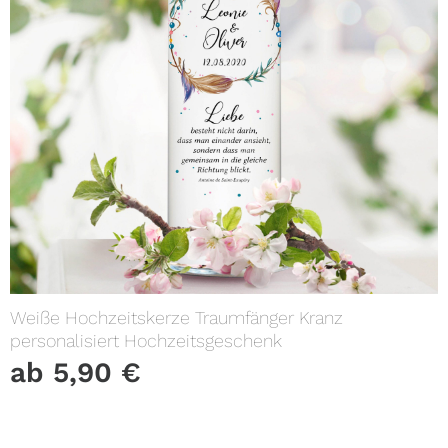
Weiße Hochzeitskerze Traumfänger Kranz
personalisiert Hochzeitsgeschenk
ab
5,90
€