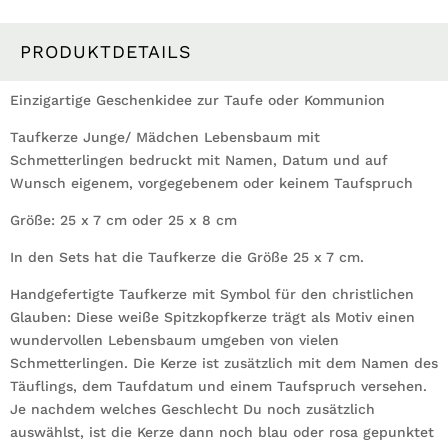
Mädchen
Baum
Schmetterlinge
PRODUKTDETAILS
bedruckt
mit
Einzigartige Geschenkidee zur Taufe oder Kommunion
Namen,
Taufkerze Junge/ Mädchen Lebensbaum mit
Datum
Schmetterlingen bedruckt mit Namen, Datum und auf
und
Wunsch eigenem, vorgegebenem oder keinem Taufspruch
Taufspruch
Menge
Größe: 25 x 7 cm oder 25 x 8 cm
In den Sets hat die Taufkerze die Größe 25 x 7 cm.
Handgefertigte Taufkerze mit Symbol für den christlichen
Glauben: Diese weiße Spitzkopfkerze trägt als Motiv einen
wundervollen Lebensbaum umgeben von vielen
Schmetterlingen. Die Kerze ist zusätzlich mit dem Namen des
Täuflings, dem Taufdatum und einem Taufspruch versehen.
Je nachdem welches Geschlecht Du noch zusätzlich
auswählst, ist die Kerze dann noch blau oder rosa gepunktet