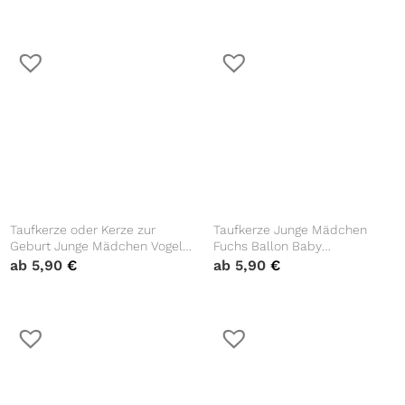
Datum und auf Wunsch
eigenem, vorgegebenem oder
eigenem, vorgegebenem oder
keinem Taufspruch
keinem Taufspruch
Taufkerze oder Kerze zur
Taufkerze Junge Mädchen
Geburt Junge Mädchen Vogel
Fuchs Ballon Baby
mit Blätterkranz pastell mit
personalisierte Kerze zur Taufe
ab
5,90
€
ab
5,90
€
Namen, Datum Uhrzeit,
mit Namen, Datum und
Gewicht und Größe
eigenem, vorgegebenem oder
keinem Taufspruch
Taufgeschenk