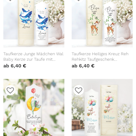
Taufkerze Junge Mädchen Wal
Taufkerze Heiliges Kreuz Reh
Baby Kerze zur Taufe mit
Rehkitz Taufgeschenk
Namen, Datum und eigenem,
Patenkerzen Kerze zur Taufe
ab
6,40
€
ab
6,40
€
vorgegebenem oder keinem
Segnung Kommunion
Taufspruch
personalisiert Name Datum
und Taufspruch