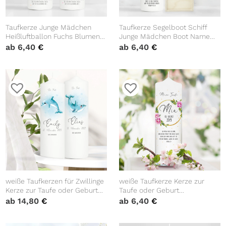
Taufkerze Junge Mädchen
Taufkerze Segelboot Schiff
Heißluftballon Fuchs Blumen
Junge Mädchen Boot Name
bedruckt personalisiert Kerze
Datum Taufspruch Kerze zur
ab
6,40
€
ab
6,40
€
Kind Kirche
Taufe Meer
weiße Taufkerzen für Zwillinge
weiße Taufkerze Kerze zur
Kerze zur Taufe oder Geburt
Taufe oder Geburt
mit Delphinen mit Namen
Blumenkranz Rosen mit Name
ab
14,80
€
ab
6,40
€
Datum Taufspruch
Datum Taufspruch