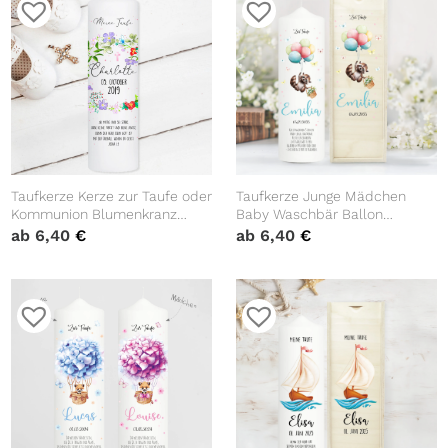
Taufkerze Kerze zur Taufe oder
Taufkerze Junge Mädchen
Kommunion Blumenkranz
Baby Waschbär Ballon
Kreuz Taufspruch mit
personalisierte Kerze zur Taufe
ab
6,40
€
ab
6,40
€
Wunschname & Datum
mit Namen, Datum und
eigenem, vorgegebenem oder
keinem Taufspruch