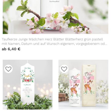
Taufkerze Junge Mädchen Herz Blätter Blätterherz grün pastell
mit Namen, Datum und auf Wunsch eigenem, vorgegebenem oder
keinem Taufspruch
ab
6,40
€