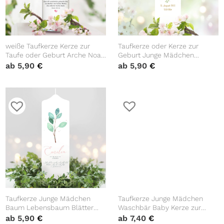
weiße Taufkerze Kerze zur
Taufkerze oder Kerze zur
Taufe oder Geburt Arche Noah
Geburt Junge Mädchen
Regenbogen Taufspruch mit
schlafender Fuchs pastell im
ab
5,90
€
ab
5,90
€
Wunschname & Datum
Blätterkranz mit Namen,
Datum Uhrzeit, Gewicht und
Größe
Taufkerze Junge Mädchen
Taufkerze Junge Mädchen
Baum Lebensbaum Blätter
Waschbär Baby Kerze zur
Zweig aquarell mit Namen,
Taufe mit Namen, Datum und
ab
5,90
€
ab
7,40
€