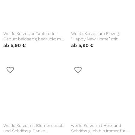
Weiße Kerze zur Taufe oder
Weiße Kerze zum Einzug
Geburt beidseitig bedruckt mit
“Happy New Home” mit
zart rosa Blumen
Spruch und Haus
ab
5,90
€
ab
5,90
€
Weiße Kerze mit Blumenstrauß
weiße Kerze mit Herz und
und Schriftzug Danke
Schriftzug Ich bin immer für