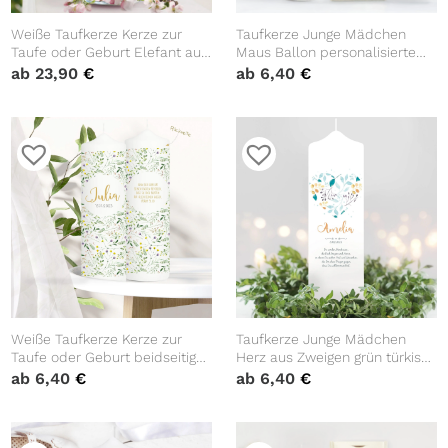
Weiße Taufkerze Kerze zur
Taufkerze Junge Mädchen
Taufe oder Geburt Elefant auf
Maus Ballon personalisierte
Mond mit Name Datum
Kerze zur Taufe
ab
23,90
€
ab
6,40
€
Taufspruch
Kommunionskerze
Weiße Taufkerze Kerze zur
Taufkerze Junge Mädchen
Taufe oder Geburt beidseitig
Herz aus Zweigen grün türkis
bedruckt mit Wildblumen und
pastell mit Namen, Datum und
ab
6,40
€
ab
6,40
€
Wildgräsern mit Name Datum
auf Wunsch eigenem,
und Taufspruch
vorgegebenem oder keinem
Taufspruch