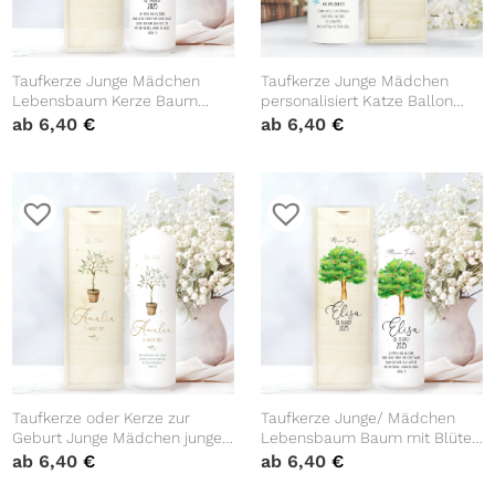
Taufkerze Junge Mädchen
Taufkerze Junge Mädchen
Lebensbaum Kerze Baum
personalisiert Katze Ballon
Eiche bedruckt mit Namen,
Baby Kerze zur Taufe mit
ab
6,40
€
ab
6,40
€
Datum und auf Wunsch
Namen Datum Taufspruch
eigenem, vorgegebenem oder
keinem Taufspruch
Taufkerze oder Kerze zur
Taufkerze Junge/ Mädchen
Geburt Junge Mädchen junger
Lebensbaum Baum mit Blüten
Oliven Baum Bäumchen
bedruckt mit Namen, Datum
ab
6,40
€
ab
6,40
€
pastell mit Namen, Datum und
und auf Wunsch eigenem,