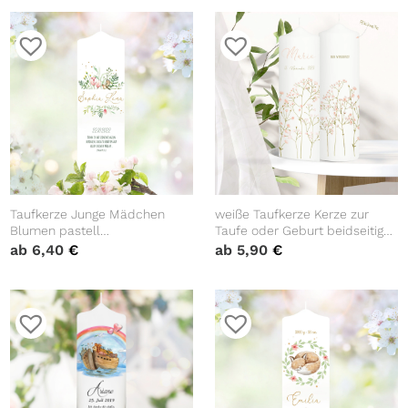
Spruch
vorgegebenem oder keinem
Taufspruch
Taufkerze Junge Mädchen
weiße Taufkerze Kerze zur
Blumen pastell
Taufe oder Geburt beidseitig
personalisierbar bedruckt mit
bedruckt mit zart rosa
ab
6,40
€
ab
5,90
€
Namen Datum Taufspruch
Schleierkraut mit Name
Taufgeschenk anpassbar
Datum und Taufspruch