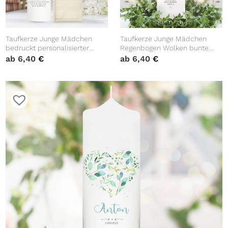
Taufkerze Junge Mädchen
Taufkerze Junge Mädchen
bedruckt personalisierter
Regenbogen Wolken bunte
Buchstabe Reh Rehkitz Kerze
Sterne bedruckt mit Namen,
ab
6,40
€
ab
6,40
€
zur Taufe Geburtstag
Datum und auf Wunsch
Geschenk
eigenem, vorgegebenem oder
keinem Taufspruch