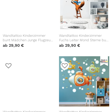
Wandtattoo Kinderzimmer
Wandtattoo Kinderzimmer
bunt Mädchen Junge Flugzeug
Fuchs Leiter Mond Sterne bunt
Bär Wolken Sterne Dekoration
Dekoration Babyzimmer,
ab
29,90
€
ab
29,90
€
Babyzimmer blau
Geschenk zur Geburt
Wandtattoo Kinderzimmer
Wandtattoo Kinderzimmer