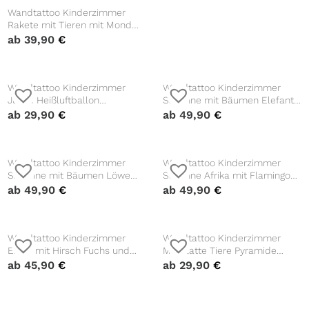
Wandtattoo Kinderzimmer
Wandtattoo Kinderzimmer
Rakete mit Tieren mit Mond
Elfentür Mausetür Mauseloch
und Sternen Dekoration
ab
39,90
€
ab
19,90
€
Babyzimmer
Wandtattoo Kinderzimmer
Wandtattoo Kinderzimmer
Junge Heißluftballon
Savanne mit Bäumen Elefant
Waschbär Hase Junge
Giraffe und Vögeln Dekoration
ab
29,90
€
ab
49,90
€
Babyzimmer Farbige
Babyzimmer Tiere Natur
Wandbilder