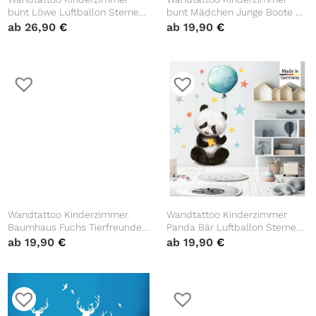
bunt Löwe Luftballon Sterne
bunt Mädchen Junge Boote U-
Dekoration Babyzimmer
Boot Unterwasserwelt Löwe
ab
26,90
€
ab
19,90
€
Eisbär Fische Dekoration
Babyzimmer blau
Wandtattoo Kinderzimmer
Wandtattoo Kinderzimmer
Baumhaus Fuchs Tierfreunde
Panda Bär Luftballon Sterne
bunt Dekoration Babyzimmer
Dekoration Babyzimmer
ab
19,90
€
ab
19,90
€