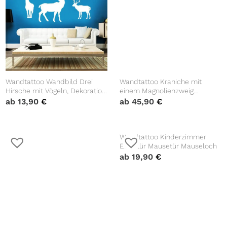
Wandtattoo Wandbild Drei
Wandtattoo Kraniche mit
Hirsche mit Vögeln, Dekoration,
einem Magnolienzweig
Zimmergestaltung
Dekoration Tiere Natur
ab
13,90
€
ab
45,90
€