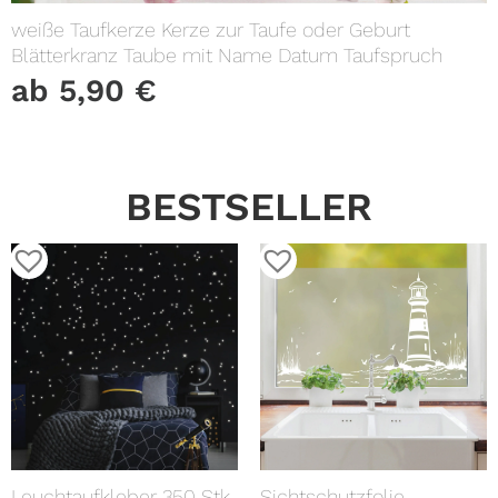
weiße Taufkerze Kerze zur Taufe oder Geburt
Blätterkranz Taube mit Name Datum Taufspruch
ab
5,90
€
BESTSELLER
Leuchtaufkleber 350 Stk
Sichtschutzfolie