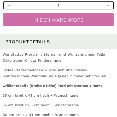
Wandtattoo
Pferd
mit
IN DEN WARENKORB
Sternen
und
Wunschnamen
Menge
PRODUKTDETAILS
Wandtattoo Pferd mit Sternen und Wunschnamen, Tolle
Dekoration für das Kinderzimmer
Jedes Pferdemädchen würde sich über dieses
wunderschöne Wandbild im eigenen Zimmer sehr freuen.
Größentabelle (Breite x Höhe) Perd mit Sternen + Name
35 cm breit x 41 cm hoch + Wunschname
55 cm breit x 65 cm hoch + Wunschname
80 cm breit x 94 cm hoch + Wunschname