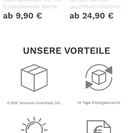
fluoreszierende Sterne
Leuchtturm maritime
und Punkte leuchten im
Fensterfolie Fensterdeko
ab
9,90
€
ab
24,90
€
Dunklen Kinderzimmer
Milchglasfolie
Sternenhimmel
UNSERE VORTEILE
14 Tage Rückgaberecht
0,00€ Versand innerhalb Dtl.