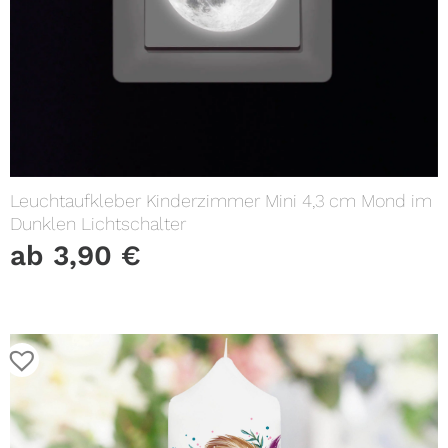
Leuchtaufkleber Kinderzimmer Mini 4,3 cm Mond im
Dunklen Lichtschalter
ab
3,90
€