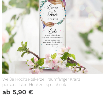
Weiße Hochzeitskerze Traumfänger Kranz
personalisiert Hochzeitsgeschenk
ab
5,90
€