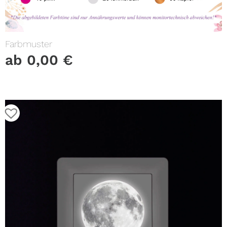
Farbmuster
ab
0,00
€