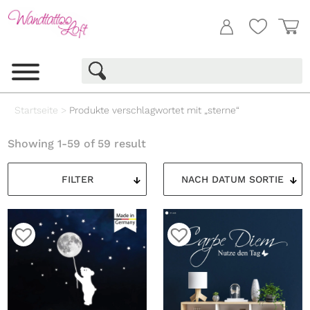
Startseite
>
Produkte verschlagwortet mit „sterne“
Showing 1-59 of 59 result
FILTER