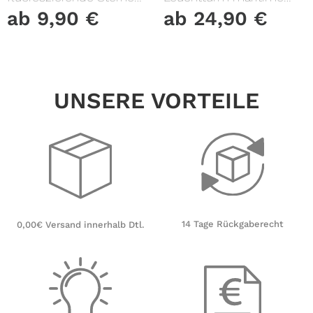
und Punkte leuchten im
Fensterfolie Fensterdeko
ab
9,90
€
ab
24,90
€
Dunklen Kinderzimmer
Milchglasfolie
Sternenhimmel
UNSERE VORTEILE
14 Tage Rückgaberecht
0,00€ Versand innerhalb Dtl.