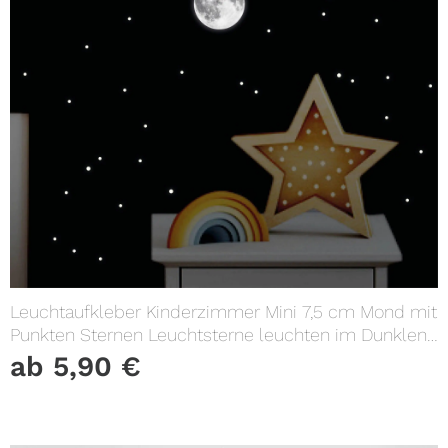
Leuchtaufkleber Kinderzimmer Mini 7,5 cm Mond mit
Punkten Sternen Leuchtsterne leuchten im Dunklen
Lichtschalter
ab
5,90
€