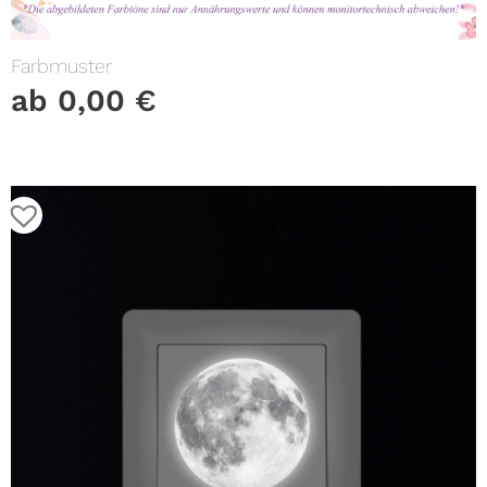
Farbmuster
ab
0,00
€