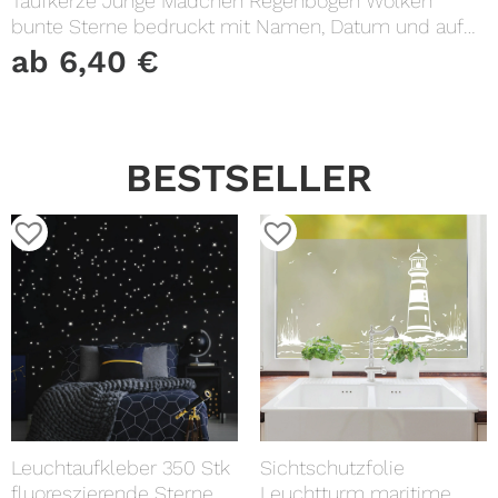
Taufkerze Junge Mädchen Regenbogen Wolken
bunte Sterne bedruckt mit Namen, Datum und auf
Wunsch eigenem, vorgegebenem oder keinem
ab
6,40
€
Taufspruch
BESTSELLER
Leuchtaufkleber 350 Stk
Sichtschutzfolie
fluoreszierende Sterne
Leuchtturm maritime