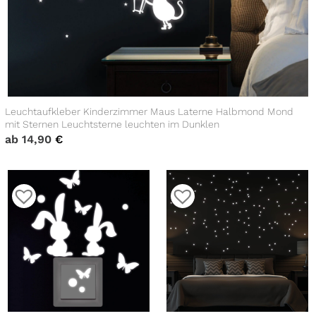
Leuchtaufkleber Kinderzimmer Maus Laterne Halbmond Mond
mit Sternen Leuchtsterne leuchten im Dunklen
ab
14,90
€