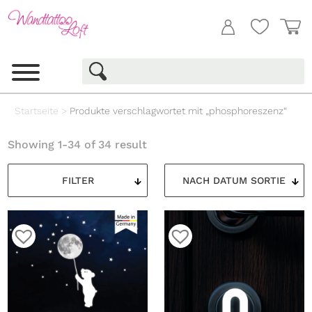
Startseite
>
Produkte verschlagwortet mit „phosphoreszenz“
Showing 1-34 of 34 result
FILTER