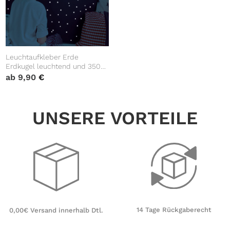
Leuchtaufkleber Erde
Erdkugel leuchtend und 350
Stk fluoreszierende Sterne
ab
9,90
€
und Punkte leuchten im
Dunklen
UNSERE VORTEILE
14 Tage Rückgaberecht
0,00€ Versand innerhalb Dtl.