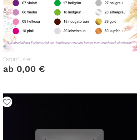
Farbmuster
ab
0,00
€