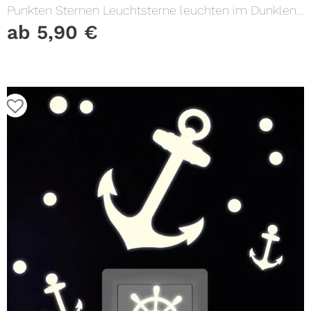
Punkten Sternen Leuchtsterne leuchten im Dunklen
Lichtschalter
ab
5,90
€