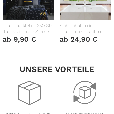
Leuchtaufkleber 350 Stk
Sichtschutzfolie
fluoreszierende Sterne
Leuchtturm maritime
und Punkte leuchten im
Fensterfolie Fensterdeko
ab
9,90
€
ab
24,90
€
Dunklen Kinderzimmer
Milchglasfolie
Sternenhimmel
UNSERE VORTEILE