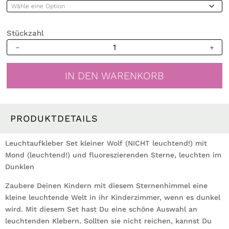
Stückzahl
Leuchtaufkleber
kleiner
Wolf
IN DEN WARENKORB
mit
Mond,
leuchtend
und
PRODUKTDETAILS
fluoreszierende
Sterne,
Leuchtaufkleber Set kleiner Wolf (NICHT leuchtend!) mit
leuchten
Mond (leuchtend!) und fluoreszierenden Sterne, leuchten im
im
Dunklen
Dunklen
Zaubere Deinen Kindern mit diesem Sternenhimmel eine
Menge
kleine leuchtende Welt in ihr Kinderzimmer, wenn es dunkel
wird. Mit diesem Set hast Du eine schöne Auswahl an
leuchtenden Klebern. Sollten sie nicht reichen, kannst Du