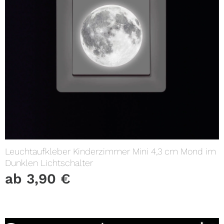
Leuchtaufkleber Kinderzimmer Mini 4,3 cm Mond im
Dunklen Lichtschalter
ab
3,90
€