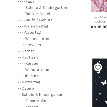
----Papa
----Schule & Kindergarten
----Tante / Onkel
Leuchtau
----Taufe / Geburt
leuchten
----Valentinstag
ab
18,9
----Vatertag
----Weihnachten
--Halloween
--Herbst
--Hochzeit
----Kerzen
----Wandtattoos
--Jubiläum
--Muttertag
--Ostern
--Schule & Kindergarten
----Fensterbilder
----Kerzen