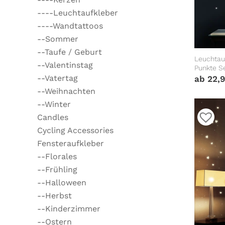
----Leuchtaufkleber
----Wandtattoos
--Sommer
--Taufe / Geburt
Leuchtau
--Valentinstag
Punkte Se
Wandkleb
--Vatertag
ab
22,
--Weihnachten
--Winter
Candles
Cycling Accessories
Fensteraufkleber
--Florales
--Frühling
--Halloween
--Herbst
--Kinderzimmer
--Ostern