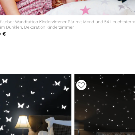
fkleber Wandtattoo Kinderzimmer Bär mit Mond und 54 Leuchtstern
 im Dunklen, Dekoration Kinderzimmer
0
€