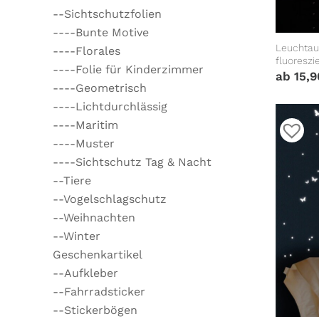
--Sichtschutzfolien
----Bunte Motive
Leuchtau
----Florales
fluoreszi
----Folie für Kinderzimmer
Kinderzi
ab
15,
----Geometrisch
----Lichtdurchlässig
----Maritim
----Muster
----Sichtschutz Tag & Nacht
--Tiere
--Vogelschlagschutz
--Weihnachten
--Winter
Geschenkartikel
--Aufkleber
--Fahrradsticker
--Stickerbögen