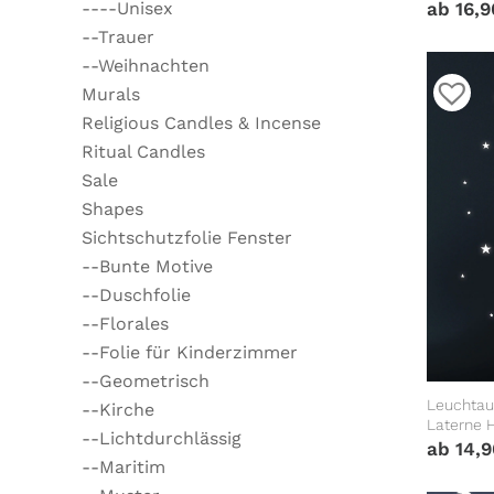
leuchten
----Unisex
ab
16,
--Trauer
--Weihnachten
Murals
Religious Candles & Incense
Ritual Candles
Sale
Shapes
Sichtschutzfolie Fenster
--Bunte Motive
--Duschfolie
--Florales
--Folie für Kinderzimmer
--Geometrisch
Leuchtau
--Kirche
Laterne 
--Lichtdurchlässig
Sternen 
ab
14,
--Maritim