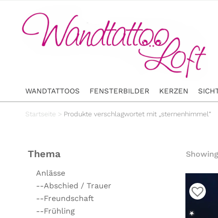
WANDTATTOOS
FENSTERBILDER
KERZEN
SICH
Startseite
>
Produkte verschlagwortet mit „sternenhimmel“
Thema
Showing 
Anlässe
--Abschied / Trauer
--Freundschaft
--Frühling