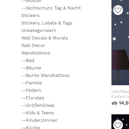
--Muster
--Sichtschutz Tag & Nacht
Stickers
Stickers, Labels & Tags
Unkategorisiert
Wall Decals & Murals
Wall Decor
Wandtattoos
--Bad
--Bäume
--Bunte Wandtattoos
--Familie
--Federn
Leuchtau
Elefant 
--Florales
leuchten
ab
14,
--Größenlineal
--Kids & Teens
--Kinderzimmer
--Küche