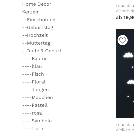
Home Decor
Leuchtauf
Wanddeko
Kerzen
Leuchtst
ab
19,
--Einschulung
--Geburtstag
--Hochzeit
--Muttertag
--Taufe & Geburt
----Bäume
----blau
----Fisch
----Floral
----Jungen
----Mädchen
----Pastell
----rosa
----Symbole
Leuchtau
----Tiere
Wolken m