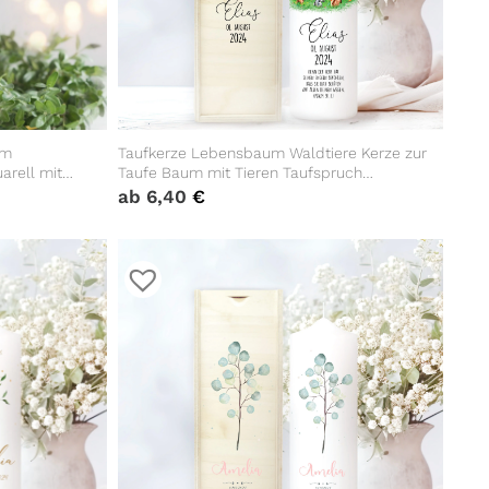
um
Taufkerze Lebensbaum Waldtiere Kerze zur
arell mit
Taufe Baum mit Tieren Taufspruch
h eigenem,
individualisierbar
ab
6,40
€
ufspruch