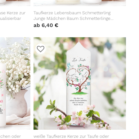
se Kerze zur
Taufkerze Lebensbaum Schmetterling
ualisierbar
Junge Mädchen Baum Schmetterlinge
bedruckt mit Namen, Datum und
ab
6,40
€
Taufspruch
dchen oder
weiße Taufkerze Kerze zur Taufe oder