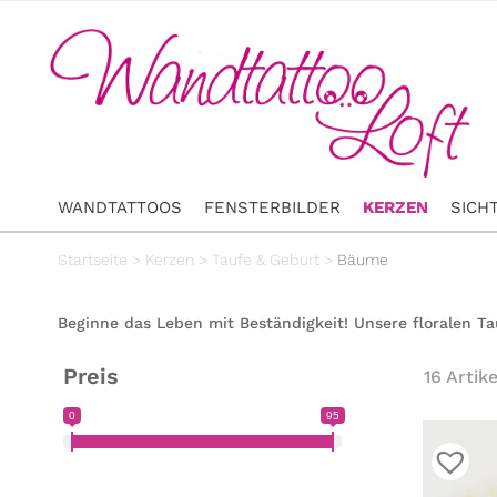
WANDTATTOOS
FENSTERBILDER
KERZEN
SICH
Startseite
>
Kerzen
>
Taufe & Geburt
>
Bäume
Beginne das Leben mit Beständigkeit! Unsere floralen 
Preis
16 Artike
0
95