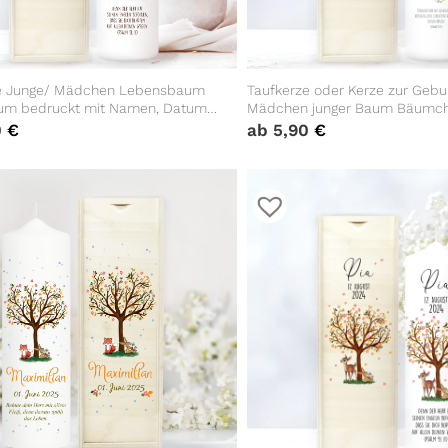
e Junge/ Mädchen Lebensbaum
Taufkerze oder Kerze zur Gebu
um bedruckt mit Namen, Datum
Mädchen junger Baum Bäumch
Wunsch eigenem, vorgegebenem
mit Namen Datum und Spruch
0
€
ab
5,90
€
nem Taufspruch