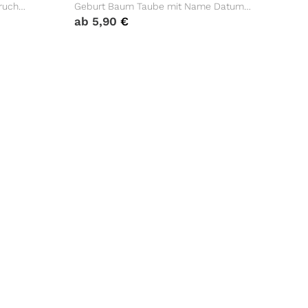
ruch
Geburt Baum Taube mit Name Datum
Taufspruch
ab
5,90
€