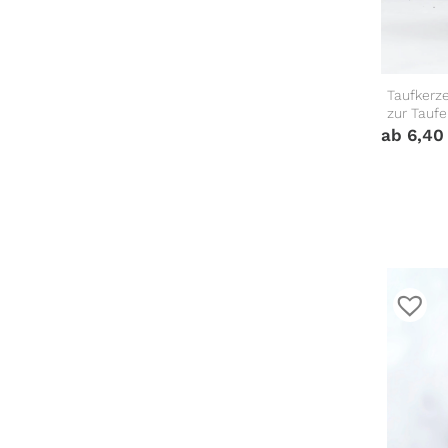
Taufkerz
zur Tauf
ab
6,4