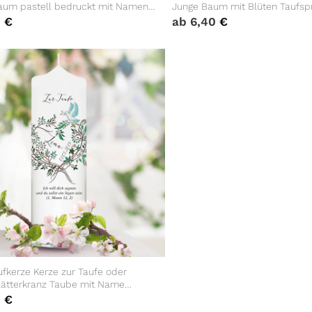
um pastell bedruckt mit Namen,
Junge Baum mit Blüten Taufsp
d auf Wunsch eigenem,
Personalisierung
0
€
ab
6,40
€
enem oder keinem Taufspruch
fkerze Kerze zur Taufe oder
lätterkranz Taube mit Name
ufspruch
0
€