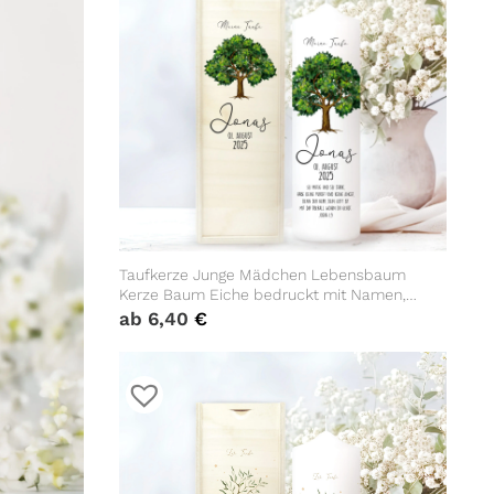
Taufkerze Junge Mädchen Lebensbaum
Kerze Baum Eiche bedruckt mit Namen,
Datum und auf Wunsch eigenem,
ab
6,40
€
vorgegebenem oder keinem Taufspruch