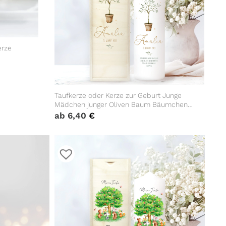
erze
Taufkerze oder Kerze zur Geburt Junge
Mädchen junger Oliven Baum Bäumchen
pastell mit Namen, Datum und Spruch
ab
6,40
€