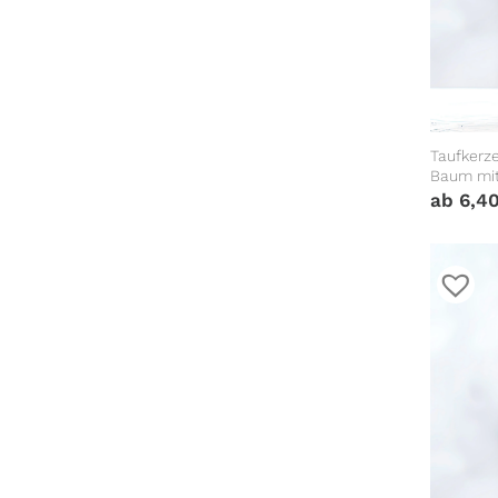
Taufkerz
Baum mit
Datum un
ab
6,4
vorgegeb