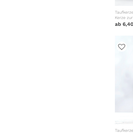
Taufkerz
Kerze zu
individua
ab
6,4
Taufkerz