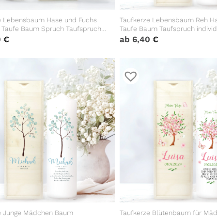
e Lebensbaum Hase und Fuchs
Taufkerze Lebensbaum Reh Ha
r Taufe Baum Spruch Taufspruch
Taufe Baum Taufspruch individ
lisierbar tree Wald
0
€
ab
6,40
€
e Junge Mädchen Baum
Taufkerze Blütenbaum für Mä