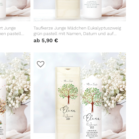
rt Junge
Taufkerze Junge Mädchen Eukalyptuszweig
en pastell
grün pastell mit Namen, Datum und auf
Wunsch eigenem, vorgegebenem oder
ab
5,90
€
keinem Taufspruch