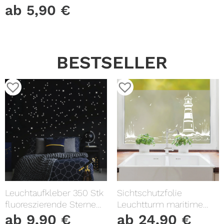
Wunschname & Datum
ab
5,90
€
BESTSELLER
Leuchtaufkleber 350 Stk
Sichtschutzfolie
fluoreszierende Sterne
Leuchtturm maritime
und Punkte leuchten im
Fensterfolie Fensterdeko
ab
9,90
€
ab
24,90
€