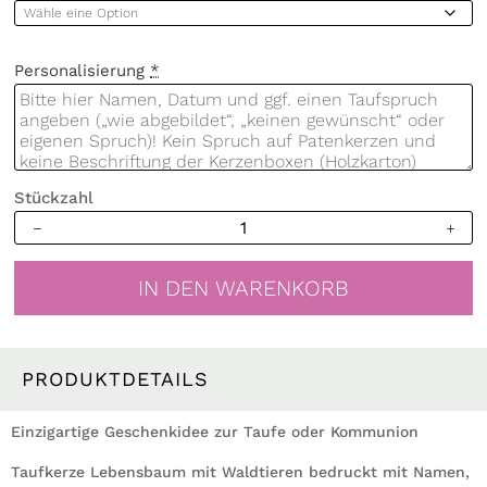
Personalisierung
*
Stückzahl
Taufkerze
Lebensbaum
Waldtiere
IN DEN WARENKORB
Kerze
zur
Taufe
Baum
PRODUKTDETAILS
mit
Tieren
Einzigartige Geschenkidee zur Taufe oder Kommunion
Taufspruch
Taufkerze Lebensbaum mit Waldtieren bedruckt mit Namen,
individualisierbar