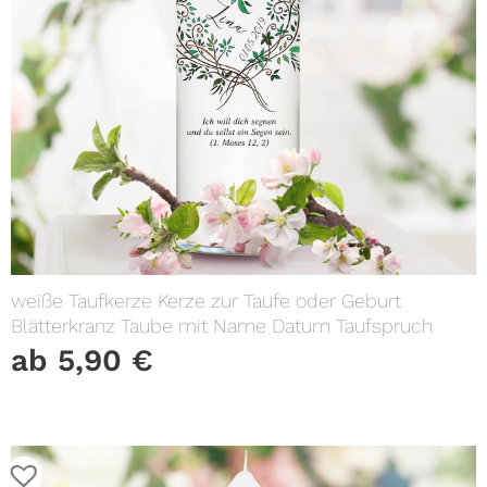
weiße Taufkerze Kerze zur Taufe oder Geburt
Blätterkranz Taube mit Name Datum Taufspruch
ab
5,90
€