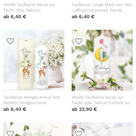
Weiße Taufkerze Kerze zur
Taufkerze Junge Mädchen Wal
Taufe oder Geburt
Luftballons pastell Name
Blumenkranz mit Name Datum
Datum Taufspruch 25 cm
ab
6,40
€
ab
6,40
€
Taufspruch
hoch weiß katholisch
evangelisch
Taufkerze Heiliges Kreuz Reh
Weiße Taufkerze Kerze zur
Rehkitz Taufgeschenk
Taufe oder Geburt Elefant auf
Patenkerzen Kerze zur Taufe
Mond mit Name Datum
ab
6,40
€
ab
23,90
€
Segnung Kommunion
Taufspruch
personalisiert Name Datum
und Taufspruch