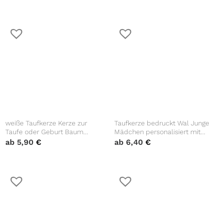
Datum Taufspruch Geschenk
Wunschname & Datum
Kerze zur Taufe
weiße Taufkerze Kerze zur
Taufkerze bedruckt Wal Junge
Taufe oder Geburt Baum
Mädchen personalisiert mit
Taube mit Name Datum
Namen Datum Taufspruch
ab
5,90
€
ab
6,40
€
Taufspruch
Geschenk Kerze zur Taufe