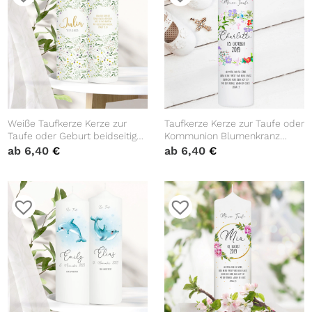
Weiße Taufkerze Kerze zur
Taufkerze Kerze zur Taufe oder
Taufe oder Geburt beidseitig
Kommunion Blumenkranz
bedruckt mit Wildblumen und
Kreuz Taufspruch mit
ab
6,40
€
ab
6,40
€
Wildgräsern mit Name Datum
Wunschname & Datum
und Taufspruch