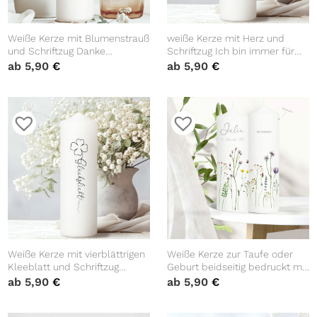
Weiße Kerze mit Blumenstrauß
weiße Kerze mit Herz und
und Schriftzug Danke
Schriftzug Ich bin immer für
Geschenk Geburtstag Einfach
dich da! Geschenk Geburtstag
ab
5,90
€
ab
5,90
€
Danke Blumen
Weiße Kerze mit vierblättrigen
Weiße Kerze zur Taufe oder
Kleeblatt und Schriftzug
Geburt beidseitig bedruckt mit
Glückslicht! Geschenk
zarten Wildblumen und
ab
5,90
€
ab
5,90
€
Geburtstag Glück
Wildgräsern