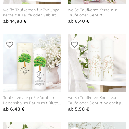
weiße Taufkerzen für Zwillinge
weiße Taufkerze Kerze zur
Kerze zur Taufe oder Geburt
Taufe oder Geburt
mit Delphinen mit Namen
Blumenkranz Rosen mit Name
ab
14,80
€
ab
6,40
€
Datum Taufspruch
Datum Taufspruch
Taufkerze Junge/ Mädchen
weiße Taufkerze Kerze zur
Lebensbaum Baum mit Blüten
Taufe oder Geburt beidseitig
bedruckt mit Namen, Datum
bedruckt mit zart rosa
ab
6,40
€
ab
5,90
€
und auf Wunsch eigenem,
Schleierkraut mit Name
vorgegebenem oder keinem
Datum und Taufspruch
Taufspruch