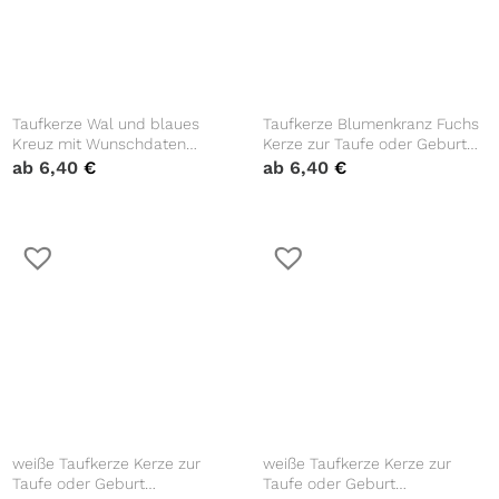
Taufkerze Wal und blaues
Taufkerze Blumenkranz Fuchs
Kreuz mit Wunschdaten
Kerze zur Taufe oder Geburt
bedruckt mit Namen Datum
Kranz personalisiert mit Name
ab
6,40
€
ab
6,40
€
und Taufspruch Personalisiert
Datum Taufspruch Waldtier
weiße Taufkerze Kerze zur
weiße Taufkerze Kerze zur
Taufe oder Geburt
Taufe oder Geburt