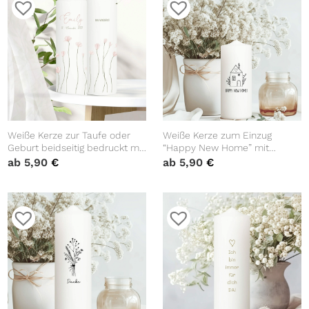
Weiße Kerze zur Taufe oder
Weiße Kerze zum Einzug
Geburt beidseitig bedruckt mit
“Happy New Home” mit
zart rosa Blumen
Spruch und Haus
ab
5,90
€
ab
5,90
€