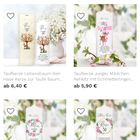
Taufkerze Lebensbaum Reh
Taufkerze Junge/ Mädchen
Hase Kerze zur Taufe Baum
Rehkitz mit Schmetterlingen
Taufspruch individualisierbar
bedruckt mit Namen, Datum
ab
6,40
€
ab
5,90
€
und auf Wunsch eigenem,
vorgegebenem oder keinem
Taufspruch