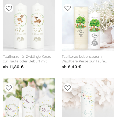
Taufkerze für Zwillinge Kerze
Taufkerze Lebensbaum
zur Taufe oder Geburt mit
Waldtiere Kerze zur Taufe
Rehkitz im Kranz aus Gräsern
Baum mit Tieren Taufspruch
ab
11,80
€
ab
6,40
€
mit Namen Datum Taufspruch
individualisierbar