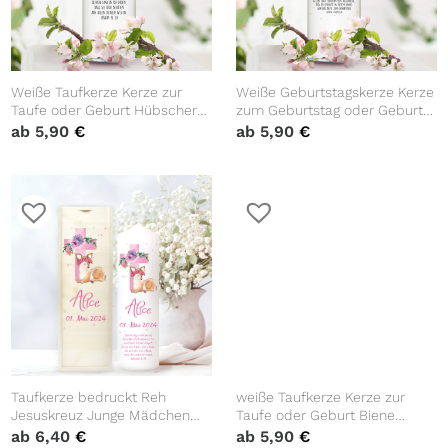
Weiße Taufkerze Kerze zur
Weiße Geburtstagskerze Kerze
Taufe oder Geburt Hübscher
zum Geburtstag oder Geburt
Blumenkranz bedruckt mit
Rosenkranz mit Namen Zahl
ab
5,90
€
ab
5,90
€
Name Datum Taufspruch
und Spruch
Taufkerze bedruckt Reh
weiße Taufkerze Kerze zur
Jesuskreuz Junge Mädchen
Taufe oder Geburt Biene
personalisiert mit Namen
Hummel Taufspruch mit
ab
6,40
€
ab
5,90
€