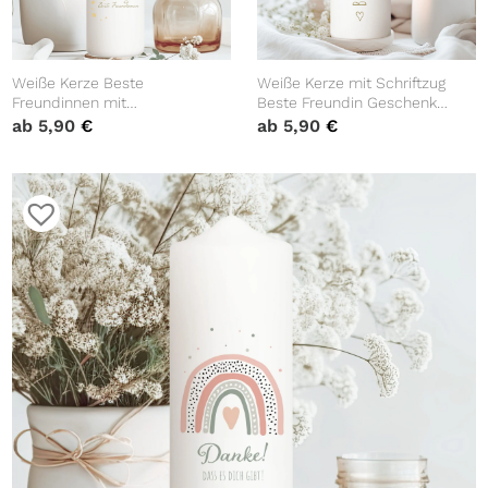
Weiße Kerze Beste
Weiße Kerze mit Schriftzug
Freundinnen mit
Beste Freundin Geschenk
Wunschnamen zum
Geburtstag Einfach Danke
ab
5,90
€
ab
5,90
€
verschenken Geschenk
Blumen Verschenken
Geburtstag Freundin Mädchen
Freundinnen BFF
Name