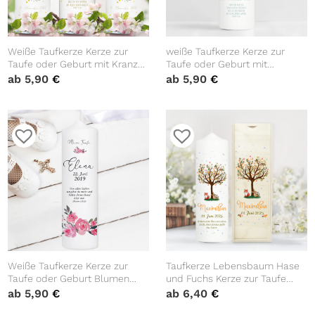
Weiße Taufkerze Kerze zur
weiße Taufkerze Kerze zur
Taufe oder Geburt mit Kranz
Taufe oder Geburt mit
aus Wildgräsern mit Name
Schmetterlingen mit Name
ab
5,90
€
ab
5,90
€
Datum Taufspruch
Datum Taufspruch
Weiße Taufkerze Kerze zur
Taufkerze Lebensbaum Hase
Taufe oder Geburt Blumen
und Fuchs Kerze zur Taufe
Rosen mit Name Datum
Baum Spruch Taufspruch
ab
5,90
€
ab
6,40
€
Taufspruch
individualisierbar tree Wald