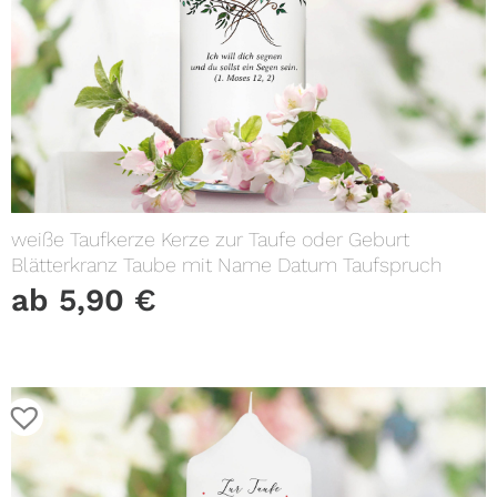
weiße Taufkerze Kerze zur Taufe oder Geburt
Blätterkranz Taube mit Name Datum Taufspruch
ab
5,90
€