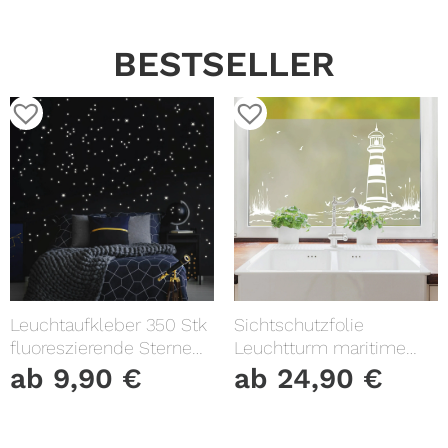
BESTSELLER
Leuchtaufkleber 350 Stk
Sichtschutzfolie
fluoreszierende Sterne
Leuchtturm maritime
und Punkte leuchten im
Fensterfolie Fensterdeko
ab
9,90
€
ab
24,90
€
Dunklen Kinderzimmer
Milchglasfolie
Sternenhimmel