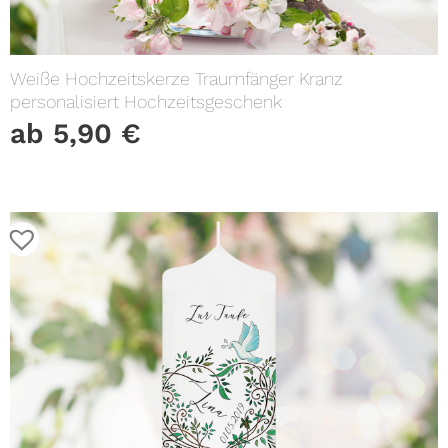
Weiße Hochzeitskerze Traumfänger Kranz
personalisiert Hochzeitsgeschenk
ab
5,90
€