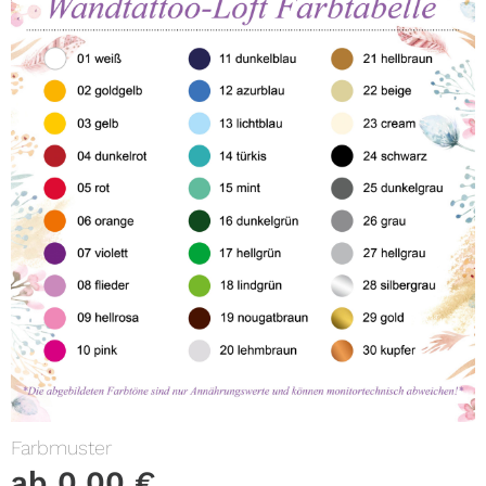
Farbmuster
ab
0,00
€