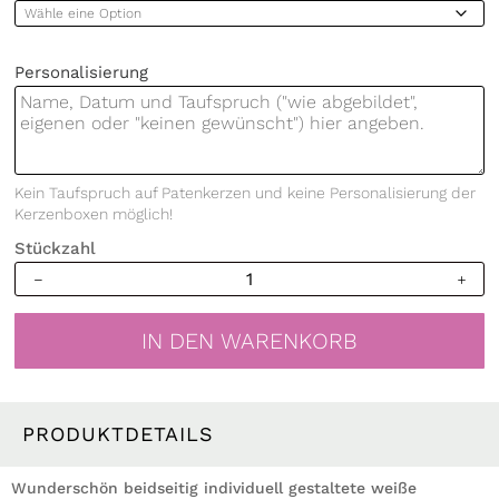
Personalisierung
Kein Taufspruch auf Patenkerzen und keine Personalisierung der
Kerzenboxen möglich!
Stückzahl
Weiße
Kerze
zur
IN DEN WARENKORB
Taufe
oder
Geburt
beidseitig
PRODUKTDETAILS
bedruckt
mit
Wunderschön beidseitig individuell gestaltete weiße