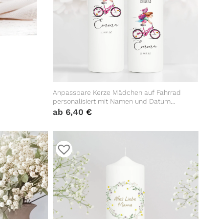
Anpassbare Kerze Mädchen auf Fahrrad
personalisiert mit Namen und Datum
Einschulungsgeschenk Geschenk zur
ab
6,40
€
Einschulung