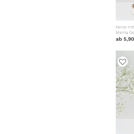
Kerze mi
Mama Ge
Geburtst
ab
5,9