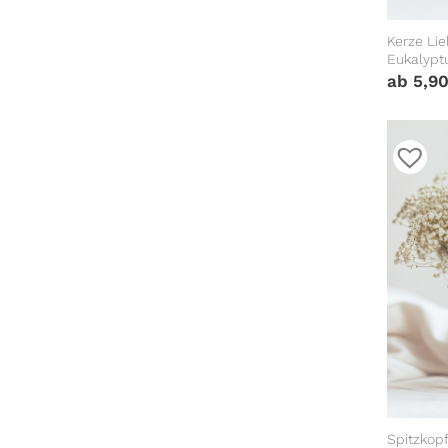
Kerze Li
Eukalypt
Geburtst
ab
5,9
Spitzkop