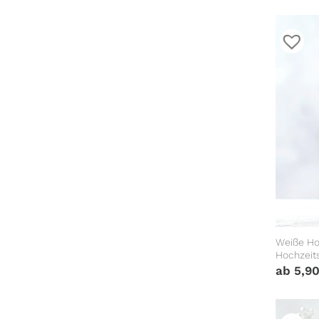
Weiße Hoc
Hochzeit
Valentin
ab
5,9