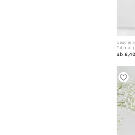
Geschenk
Fahrrad 
Datum an
ab
6,4
Jungen