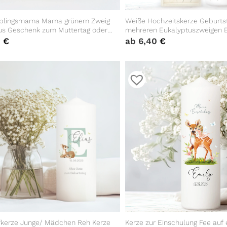
eblingsmama Mama grünem Zweig
Weiße Hochzeitskerze Geburts
us Geschenk zum Muttertag oder
mehreren Eukalyptuszweigen 
agsgeschenk
personalisiert Hochzeitsgesch
0
€
ab
6,40
€
fkerze Junge/ Mädchen Reh Kerze
Kerze zur Einschulung Fee auf