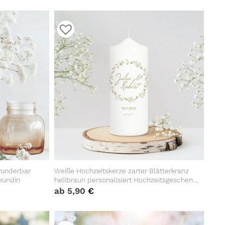
wunderbar
Weiße Hochzeitskerze zarter Blätterkranz
eundin
hellbraun personalisiert Hochzeitsgeschenk
Spruch
ab
5,90
€