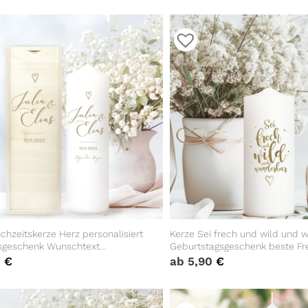
hzeitskerze Herz personalisiert
Kerze Sei frech und wild und 
sgeschenk Wunschtext
Geburtstagsgeschenk beste Fr
stagsgeschenk Hochzeit Jubiläum
0
€
ab
5,90
€