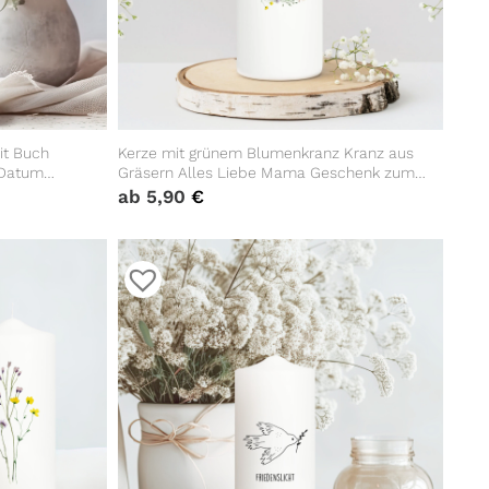
it Buch
Kerze mit grünem Blumenkranz Kranz aus
 Datum
Gräsern Alles Liebe Mama Geschenk zum
Muttertag Geburtstagsgeschenk Mama
ab
5,90
€