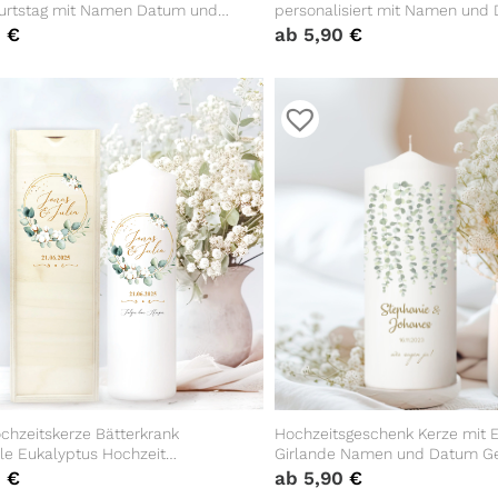
rtstag mit Namen Datum und
personalisiert mit Namen und
vorgegebenem oder keinem
individualisierbares Einschul
0
€
ab
5,90
€
für Kinder
chzeitskerze Bätterkrank
Hochzeitsgeschenk Kerze mit 
e Eukalyptus Hochzeit
Girlande Namen und Datum Ge
isiertes Hochzeitsgeschenk Spruch
Hochzeit Hochzeitskerze
0
€
ab
5,90
€
stagsgeschenk