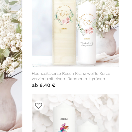
Hochzeitskerze Rosen Kranz weiße Kerze
verziert mit einem Rahmen mit grünen
Blättern und rosa Blüten, personalisiertes
ab
6,40
€
Geschenk Hochzeit