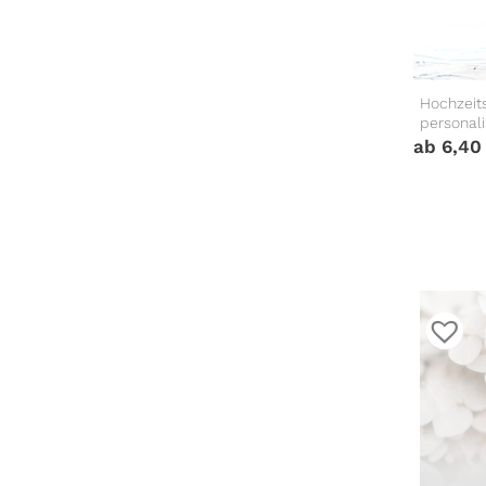
Hochzeits
personal
ab
6,4