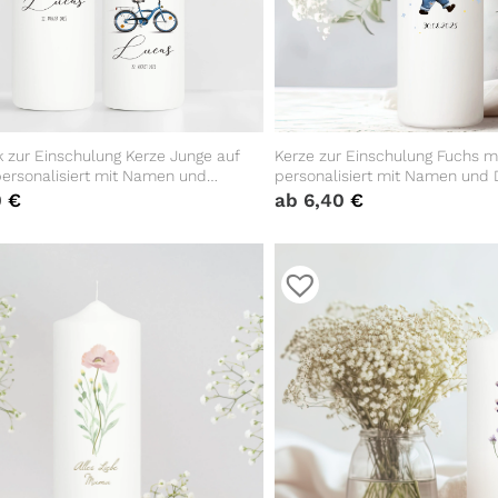
 zur Einschulung Kerze Junge auf
Kerze zur Einschulung Fuchs m
personalisiert mit Namen und
personalisiert mit Namen und
passbares Einschulungsgeschenk
anpassbares Geschenk
0
€
ab
6,40
€