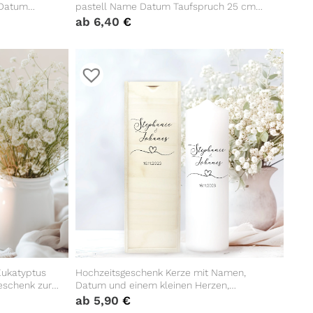
 Datum
pastell Name Datum Taufspruch 25 cm
ungsgeschenk
hoch weiß katholisch evangelisch
ab
6,40
€
Eukatyptus
Hochzeitsgeschenk Kerze mit Namen,
schenk zur
Datum und einem kleinen Herzen,
Geschenk zur Hochzeit, Hochzeitskerze
ab
5,90
€