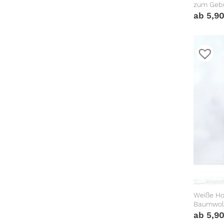
zum Gebu
eigenem 
ab
5,9
Spruch
Weiße Ho
Baumwoll
personal
ab
5,9
Valentin