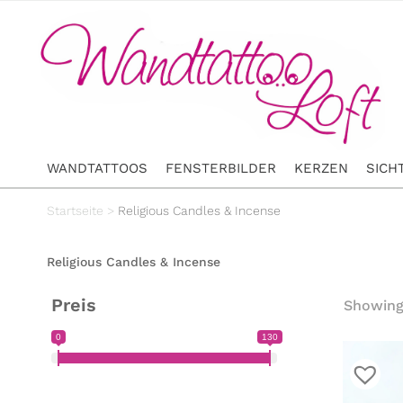
WANDTATTOOS
FENSTERBILDER
KERZEN
SICH
Startseite
>
Religious Candles & Incense
Religious Candles & Incense
Preis
Showing 
0
130