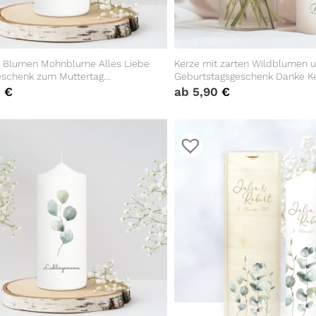
t Blumen Mohnblume Alles Liebe
Kerze mit zarten Wildblumen 
schenk zum Muttertag
Geburtstagsgeschenk Danke K
agsgeschenk Mutter Mother
0
€
ab
5,90
€