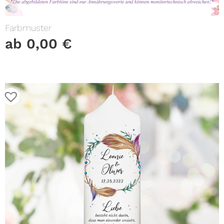
Farbmuster
ab
0,00
€