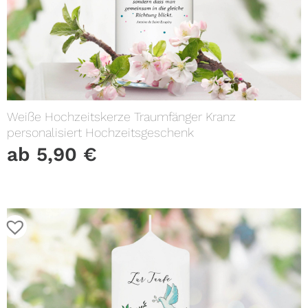
Weiße Hochzeitskerze Traumfänger Kranz
personalisiert Hochzeitsgeschenk
ab
5,90
€