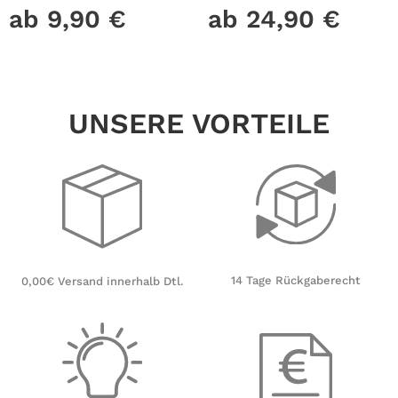
und Punkte leuchten im
Fensterfolie Fensterdeko
ab
9,90
€
ab
24,90
€
Dunklen Kinderzimmer
Milchglasfolie
Sternenhimmel
UNSERE VORTEILE
14 Tage Rückgaberecht
0,00€ Versand innerhalb Dtl.