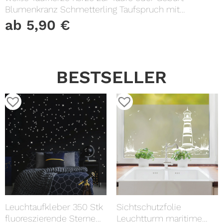
Blumenkranz Schmetterling Taufspruch mit
Wunschname & Datum
ab
5,90
€
BESTSELLER
Leuchtaufkleber 350 Stk
Sichtschutzfolie
fluoreszierende Sterne
Leuchtturm maritime