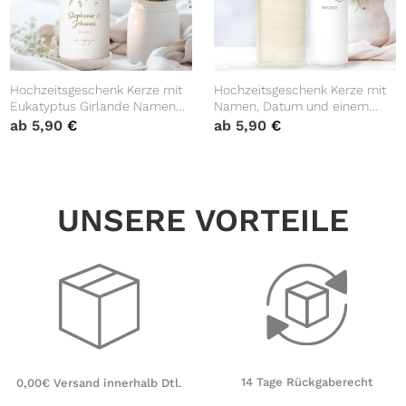
Hochzeitsgeschenk Kerze mit
Hochzeitsgeschenk Kerze mit
Eukatyptus Girlande Namen
Namen, Datum und einem
und Datum Geschenk zur
kleinen Herzen, Geschenk zur
ab
5,90
€
ab
5,90
€
Hochzeit Hochzeitskerze
Hochzeit, Hochzeitskerze
UNSERE VORTEILE
14 Tage Rückgaberecht
0,00€ Versand innerhalb Dtl.