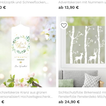
 Holzoptik und Schneeflocken,
Adventskerzen mit Nummern 
ufkleber, Weihnachtsdekoration
zum Selbstaufkleben Fenstera
90
€
ab
13,90
€
Fensterdeko
chzeitskerze Kranz aus grünen
Sichtschutzfolie Birkenwald mi
personalisiert Hochzeitsgeschenk
Fensterfolie Fensterdeko Milch
alentinstagsgeschenk,
0
€
ab
24,90
€
agskerze