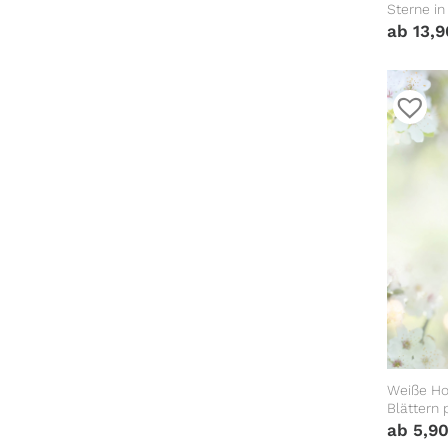
Sterne in
Fenstera
ab
13,
Weiße Ho
Blättern 
Spruch, V
ab
5,9
Geburtst