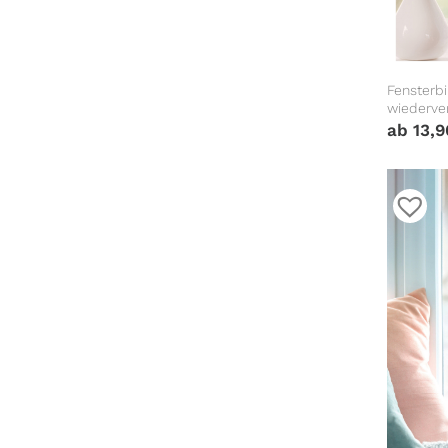
Fensterbi
wiederve
Fensterd
ab
13,
Frühling