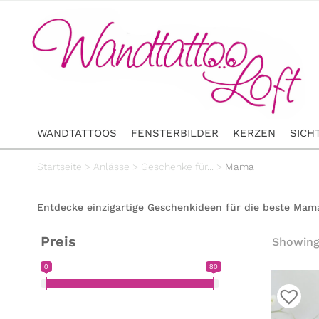
WANDTATTOOS
FENSTERBILDER
KERZEN
SICH
Startseite
>
Anlässe
>
Geschenke für...
>
Mama
Entdecke einzigartige Geschenkideen für die beste Mama
Preis
Showing 
0
80