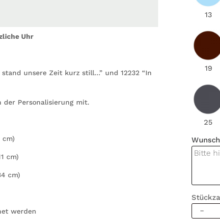
13
zliche Uhr
19
tand unsere Zeit kurz still…” und 12232 “In
der Personalisierung mit.
25
0 cm)
Wunsch
11 cm)
34 cm)
Stückza
Wandta
net werden
In