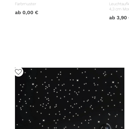
Farbmuster
Leuchtaufk
4,3 cm Mo
ab
0,00
€
Lichtschal
ab
3,90