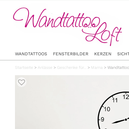
WANDTATTOOS
FENSTERBILDER
KERZEN
SICH
Startseite
>
Anlässe
>
Geschenke für...
>
Mama
>
Wandtattoo