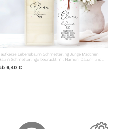
Taufkerze Lebensbaum Schmetterling Junge Mädchen
Baum Schmetterlinge bedruckt mit Namen, Datum und
Taufspruch
ab
6,40
€