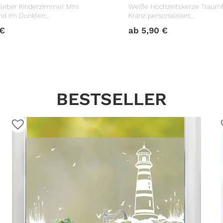
leber Kinderzimmer Mini
Weiße Hochzeitskerze Traum
nd im Dunklen
Kranz personalisiert
ter
Hochzeitsgeschenk
€
ab
5,90
€
BESTSELLER