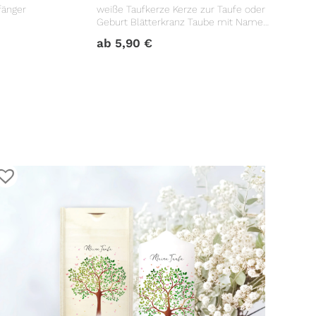
fänger
weiße Taufkerze Kerze zur Taufe oder
Geburt Blätterkranz Taube mit Name
Datum Taufspruch
ab
5,90
€