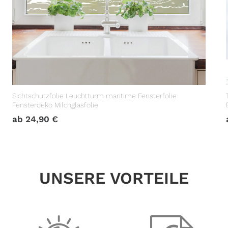
Sichtschutzfolie Leuchtturm maritime Fensterfolie
Fensterdeko Milchglasfolie
ab
24,90
€
UNSERE VORTEILE