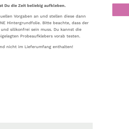
t Du die Zeit beliebig aufkleben.
diesen
Momen
duellen Vorgaben an und stellen diese dann
stand
HNE Hintergrundfolie. Bitte beachte, dass der
unsere
 und silikonfrei sein muss. Du kannst die
Zeit
igelegten Probeaufklebers vorab testen.
zusätzl
Uhr
ind nicht im Lieferumfang enthalten!
für
Wandbi
10976
Menge