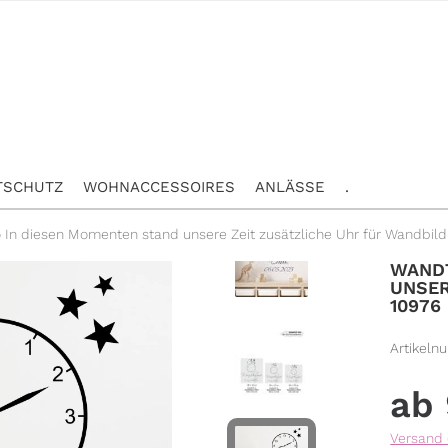
TSCHUTZ
WOHNACCESSOIRES
ANLÄSSE
.
 In diesen Momenten stand unsere Zeit zusätzliche Uhr für Wandbild
WANDT
UNSER
10976
Artikeln
Versand 