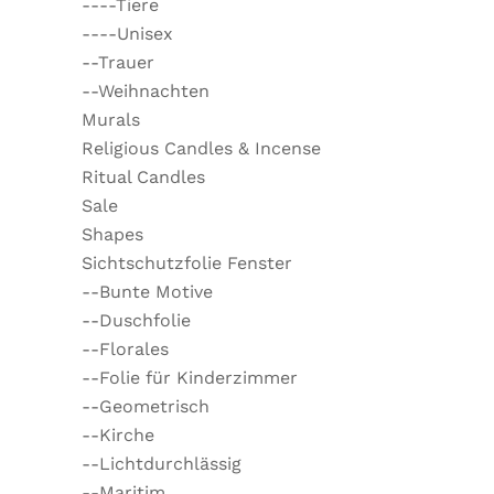
----Tiere
----Unisex
--Trauer
--Weihnachten
Murals
Religious Candles & Incense
Ritual Candles
Sale
Shapes
Sichtschutzfolie Fenster
--Bunte Motive
--Duschfolie
--Florales
--Folie für Kinderzimmer
--Geometrisch
--Kirche
--Lichtdurchlässig
--Maritim