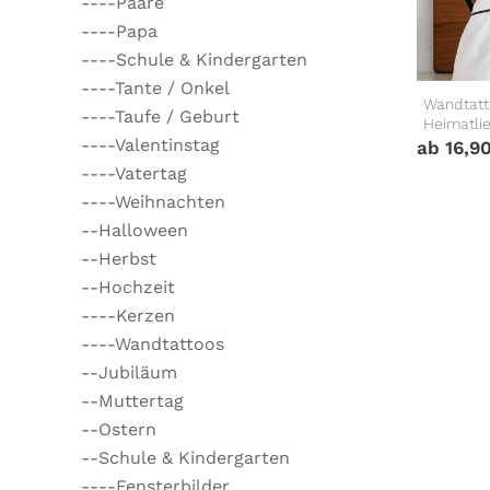
----Paare
----Papa
----Schule & Kindergarten
----Tante / Onkel
Wandtatt
----Taufe / Geburt
Heimatlie
----Valentinstag
ab
16,9
----Vatertag
----Weihnachten
--Halloween
--Herbst
--Hochzeit
----Kerzen
----Wandtattoos
--Jubiläum
--Muttertag
--Ostern
--Schule & Kindergarten
----Fensterbilder