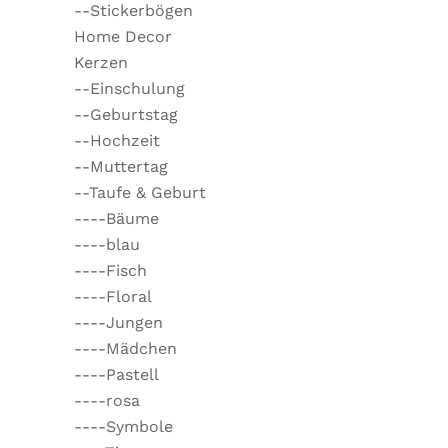
--Stickerbögen
Home Decor
Kerzen
--Einschulung
--Geburtstag
--Hochzeit
--Muttertag
--Taufe & Geburt
----Bäume
----blau
----Fisch
----Floral
----Jungen
----Mädchen
----Pastell
----rosa
----Symbole