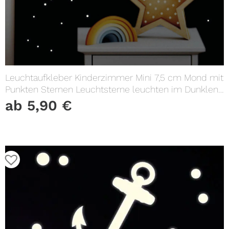
Leuchtaufkleber Kinderzimmer Mini 7,5 cm Mond mit
Punkten Sternen Leuchtsterne leuchten im Dunklen
Lichtschalter
ab
5,90
€