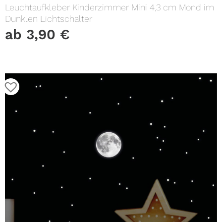
Leuchtaufkleber Kinderzimmer Mini 4,3 cm Mond im
Dunklen Lichtschalter
ab
3,90
€