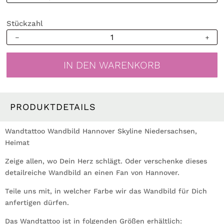
Stückzahl
Wandtattoo
Wandbild
Hannover
IN DEN WARENKORB
Skyline
Niedersachsen,
Heimat
Menge
PRODUKTDETAILS
Wandtattoo Wandbild Hannover Skyline Niedersachsen,
Heimat
Zeige allen, wo Dein Herz schlägt. Oder verschenke dieses
detailreiche Wandbild an einen Fan von Hannover.
Teile uns mit, in welcher Farbe wir das Wandbild für Dich
anfertigen dürfen.
Das Wandtattoo ist in folgenden Größen erhältlich: