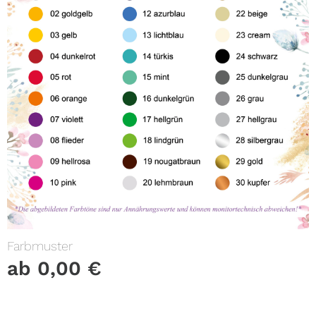
Farbmuster
ab
0,00
€