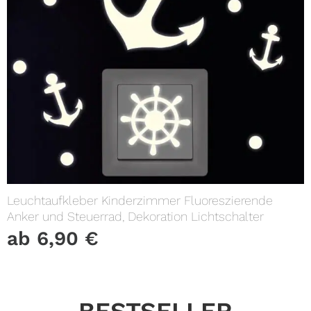
Leuchtaufkleber Kinderzimmer Fluoreszierende
Anker und Steuerrad, Dekoration Lichtschalter
ab
6,90
€