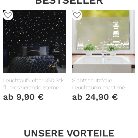
BESTSELLER
Leuchtaufkleber 350 Stk
Sichtschutzfolie
fluoreszierende Sterne
Leuchtturm maritime
und Punkte leuchten im
Fensterfolie Fensterdeko
ab
9,90
€
ab
24,90
€
Dunklen Kinderzimmer
Milchglasfolie
Sternenhimmel
UNSERE VORTEILE