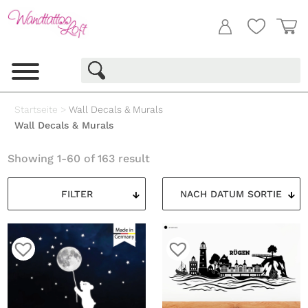
Startseite
>
Wall Decals & Murals
Wall Decals & Murals
Showing 1-60 of 163 result
FILTER