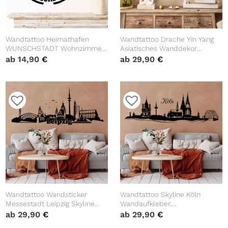
Wandtattoo Heimathafen
Wandtattoo Drache Yin Yang
WUNSCHSTADT Wohnzimmer
Asiatisches Wanddekor
Wandaufkleber Heimat
Selbstklebende Wandsticker
ab
14,90
€
ab
29,90
€
Heimatliebe
Wandtattoo Wandsticker
Wandtattoo Skyline Köln
Messestadt Leipzig Skyline
Wandaufkleber,
Dekoration Heimat
Wanddekoration
ab
29,90
€
ab
29,90
€