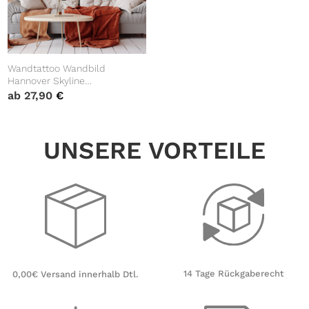
Wandtattoo Wandbild
Hannover Skyline
Niedersachsen, Heimat
ab
27,90
€
UNSERE VORTEILE
14 Tage Rückgaberecht
0,00€ Versand innerhalb Dtl.