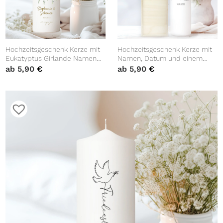
Hochzeitsgeschenk Kerze mit
Hochzeitsgeschenk Kerze mit
Eukatyptus Girlande Namen
Namen, Datum und einem
und Datum Geschenk zur
kleinen Herzen, Geschenk zur
ab
5,90
€
ab
5,90
€
Hochzeit Hochzeitskerze
Hochzeit, Hochzeitskerze