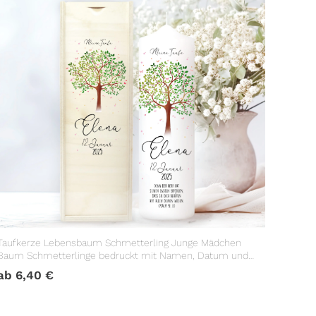
Taufkerze Lebensbaum Schmetterling Junge Mädchen
Baum Schmetterlinge bedruckt mit Namen, Datum und
Taufspruch
ab
6,40
€