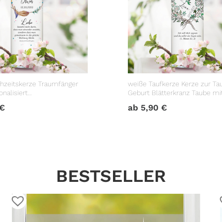
hzeitskerze Traumfänger
weiße Taufkerze Kerze zur Ta
nalisiert
Geburt Blätterkranz Taube m
geschenk
Datum Taufspruch
€
ab
5,90
€
BESTSELLER