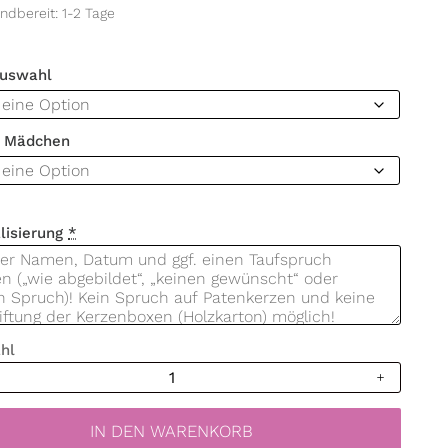
ndbereit: 1-2 Tage
Auswahl
/ Mädchen
lisierung
*
hl
ze
baum
IN DEN WARENKORB