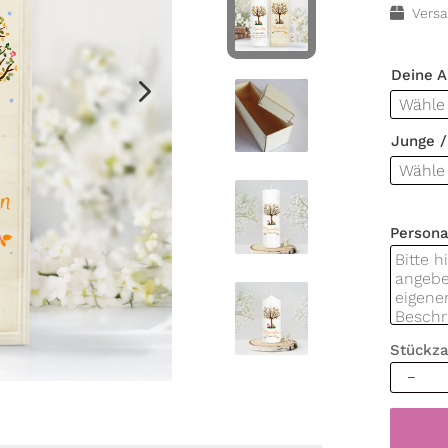
Versa
Deine 
Junge 
Persona
Stückza
Taufker
Lebens
Hase
und