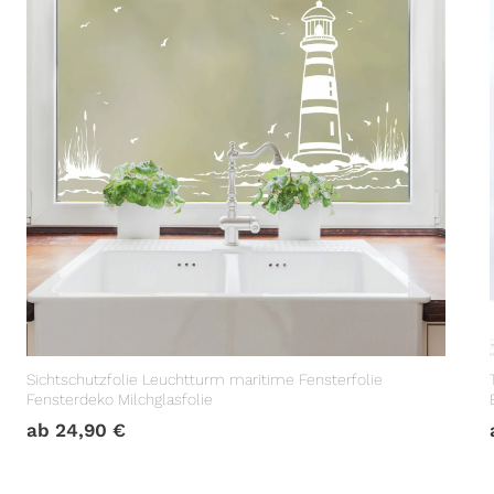
Sichtschutzfolie Leuchtturm maritime Fensterfolie
Fensterdeko Milchglasfolie
ab
24,90
€