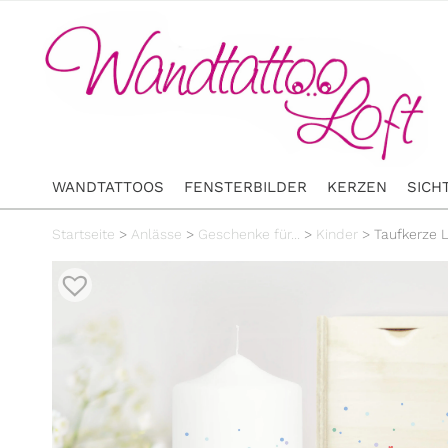
WANDTATTOOS
FENSTERBILDER
KERZEN
SICH
Startseite
>
Anlässe
>
Geschenke für...
>
Kinder
>
Taufkerze 