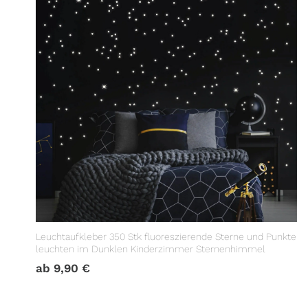
Leuchtaufkleber 350 Stk fluoreszierende Sterne und Punkte
leuchten im Dunklen Kinderzimmer Sternenhimmel
ab
9,90
€