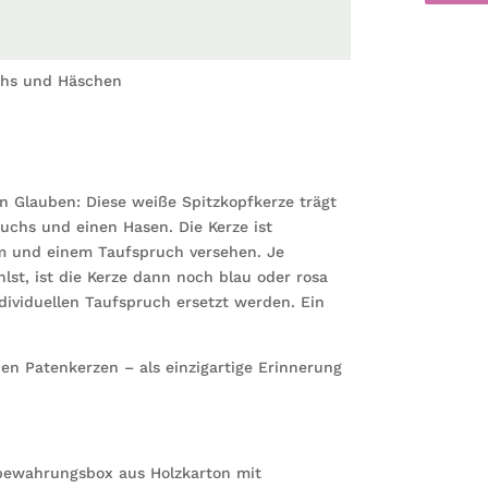
Fuchs
Kerze
zur
chs und Häschen
Taufe
Baum
Spruch
Taufspr
individu
n Glauben: Diese weiße Spitzkopfkerze trägt
tree
uchs und einen Hasen. Die Kerze ist
Wald
m und einem Taufspruch versehen. Je
Menge
st, ist die Kerze dann noch blau oder rosa
ividuellen Taufspruch ersetzt werden. Ein
en Patenkerzen – als einzigartige Erinnerung
bewahrungsbox aus Holzkarton mit