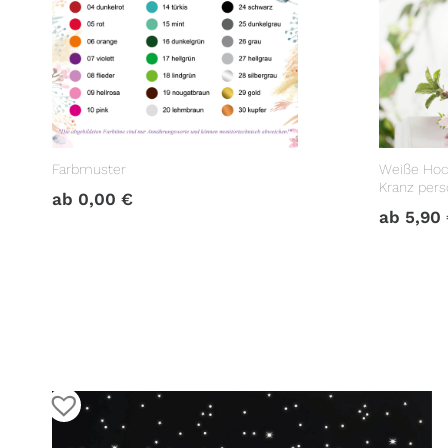
Farbmuster
Weiße Hoc
Kranz perso
ab
0,00
€
Hochzeits
ab
5,90