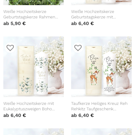
Weiße Hochzeitskerze
Weiße Hochzeitskerze
Geburtstagskerze Rahmen
Geburtstagskerze mit
Eukalyptusblätter
mehreren Eukalyptuszweigen
ab
5,90
€
ab
6,40
€
personalisiertes
Boho personalisiert
Hochzeitsgeschenk anpassbar
Hochzeitsgeschenk Spruch
Kerze Wedding
Weiße Hochzeitskerze mit
Taufkerze Heiliges Kreuz Reh
Eukalyptuszweigen Boho
Rehkitz Taufgeschenk
personalisiert
Patenkerzen Kerze zur Taufe
ab
6,40
€
ab
6,40
€
Hochzeitsgeschenk Spruch
Segnung Kommunion
personalisiert Name Datum
und Taufspruch