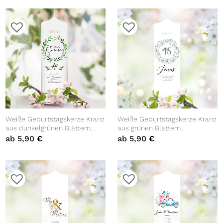
Valentinstagsgeschenk
Geburtstagsgeschenk Spruch
Hochzeit Jubiläum
Weiße Geburtstagskerze Kranz
Weiße Geburtstagskerze Kranz
aus dunkelgrünen Blättern
aus grünen Blättern
personalisiert
personalisiert
ab
5,90
€
ab
5,90
€
Geburtstagsgeschenk Spruch
Geburtstagsgeschenk Spruch