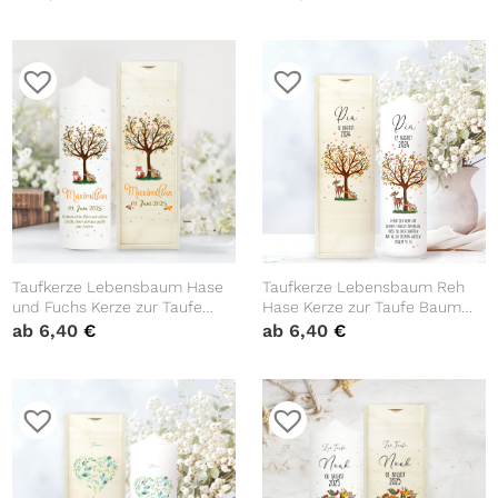
Hochzeitsgeschenk Spruch,
Hochzeitsgeschenk Spruch,
Valentinstagsgeschenk
Valentinstagsgeschenk,
Geburtstagskerze
Taufkerze Lebensbaum Hase
Taufkerze Lebensbaum Reh
und Fuchs Kerze zur Taufe
Hase Kerze zur Taufe Baum
Baum Spruch Taufspruch
Taufspruch individualisierbar
ab
6,40
€
ab
6,40
€
individualisierbar tree Wald