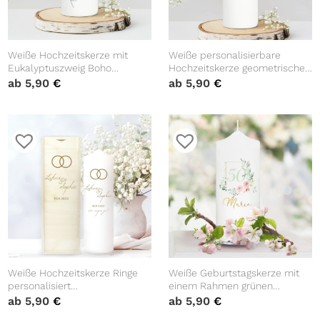
Weiße Hochzeitskerze mit
Weiße personalisierbare
Eukalyptuszweig Boho
Hochzeitskerze geometrischer
Personalisiert Hochzeit Kerze
Rahmen mit Blättern
ab
5,90
€
ab
5,90
€
personalisiert
Hochzeitsgeschenk Spruch,
Valentinstagsgeschenk
Weiße Hochzeitskerze Ringe
Weiße Geburtstagskerze mit
personalisiert
einem Rahmen grünen
Hochzeitsgeschenk
Blättern und rosa Blüten
ab
5,90
€
ab
5,90
€
Wunschtext
personalisiertes