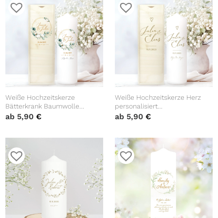
Weiße Hochzeitskerze
Weiße Hochzeitskerze Herz
Bätterkrank Baumwolle
personalisiert
Eukalyptus Hochzeit
Hochzeitsgeschenk
ab
5,90
€
ab
5,90
€
personalisiertes
Wunschtext
Hochzeitsgeschenk Spruch
Valentinstagsgeschenk
Valentinstagsgeschenk
Hochzeit Jubiläum