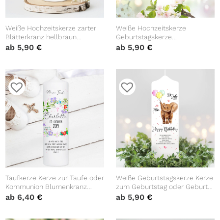
Weiße Hochzeitskerze zarter
Weiße Hochzeitskerze
Blätterkranz hellbraun
Geburtstagskerze
personalisiert
Blumenkranz Maiglöckchen
ab
5,90
€
ab
5,90
€
Hochzeitsgeschenk Spruch
personalisiert
Hochzeitsgeschenk Spruch,
Valentinstagsgeschenk
Taufkerze Kerze zur Taufe oder
Weiße Geburtstagskerze Kerze
Kommunion Blumenkranz
zum Geburtstag oder Geburt
Kreuz Taufspruch mit
Elefant Luftballons
ab
6,40
€
ab
5,90
€
Wunschname & Datum
personalisiert mit
Wunschname