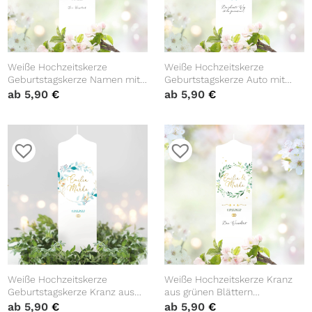
Weiße Hochzeitskerze
Weiße Hochzeitskerze
Geburtstagskerze Namen mit
Geburtstagskerze Auto mit
zarten Blumen Blättern
Blumen personalisiert
ab
5,90
€
ab
5,90
€
personalisiert
Hochzeitsgeschenk Spruch,
Hochzeitsgeschenk Spruch,
Valentinstagsgeschenk
Valentinstagsgeschenk
Weiße Hochzeitskerze
Weiße Hochzeitskerze Kranz
Geburtstagskerze Kranz aus
aus grünen Blättern
türkisen Blättern personalisiert
personalisiert
ab
5,90
€
ab
5,90
€