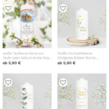
weiße Taufkerze Kerze zur
Weiße Hochzeitskerze
Taufe oder Geburt Arche Noah
Wildgrass Blätter Blume
Regenbogen Taufspruch mit
Hochzeit Boho Zweig
ab
5,90
€
ab
5,90
€
Wunschname & Datum
personalisiert
Hochzeitsgeschenk
Valentinstagsgeschenk
Jubiläum