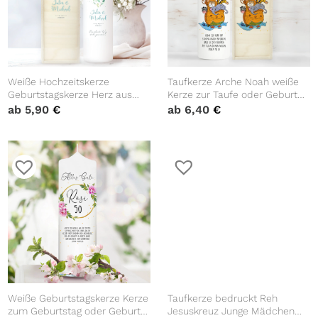
Weiße Hochzeitskerze
Taufkerze Arche Noah weiße
Geburtstagskerze Herz aus
Kerze zur Taufe oder Geburt
Blättern, personalisiert
Boot Tiere Taufspruch mit
ab
5,90
€
ab
6,40
€
Hochzeitsgeschenk Spruch,
Wunschname & Datum
Valentinstagsgeschenk
Weiße Geburtstagskerze Kerze
Taufkerze bedruckt Reh
zum Geburtstag oder Geburt
Jesuskreuz Junge Mädchen