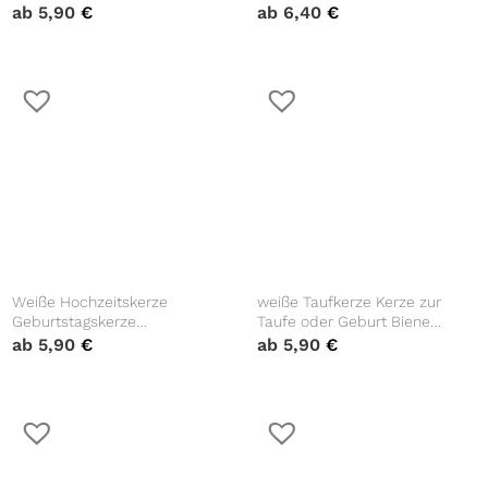
Rosenkranz mit Namen Zahl
personalisiert mit Namen
ab
5,90
€
ab
6,40
€
und Spruch
Datum Taufspruch Geschenk
Kerze zur Taufe
Weiße Hochzeitskerze
weiße Taufkerze Kerze zur
Geburtstagskerze
Taufe oder Geburt Biene
geometrischer Rahmen mit
Hummel Taufspruch mit
ab
5,90
€
ab
5,90
€
Eukalyptus personalisiert
Wunschname & Datum
Hochzeitsgeschenk Spruch,
Valentinstagsgeschenk