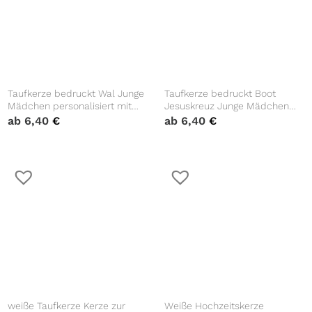
Taufkerze bedruckt Wal Junge
Taufkerze bedruckt Boot
Mädchen personalisiert mit
Jesuskreuz Junge Mädchen
Namen Datum Taufspruch
personalisiert mit Namen
ab
6,40
€
ab
6,40
€
Geschenk Kerze zur Taufe
Datum Taufspruch Geschenk
Kerze zur Taufe
weiße Taufkerze Kerze zur
Weiße Hochzeitskerze