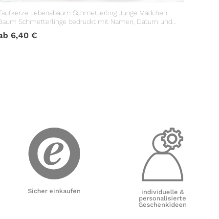
Taufkerze Lebensbaum Schmetterling Junge Mädchen
Baum Schmetterlinge bedruckt mit Namen, Datum und
Taufspruch
ab
6,40
€
Sicher einkaufen
individuelle &
personalisierte
Geschenkideen