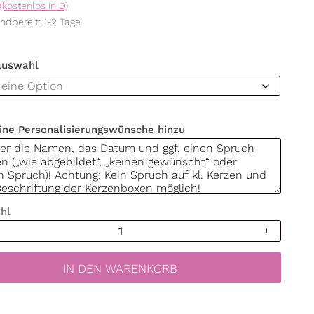
(kostenlos in D)
ndbereit: 1-2 Tage
auswahl
ine Personalisierungswünsche hinzu
hl
tskerze
ss
IN DEN WARENKORB
t