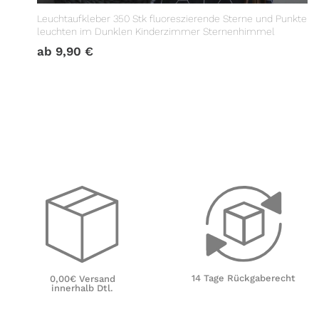
Leuchtaufkleber 350 Stk fluoreszierende Sterne und Punkte
leuchten im Dunklen Kinderzimmer Sternenhimmel
ab
9,90
€
14 Tage Rückgaberecht
0,00€ Versand
innerhalb Dtl.