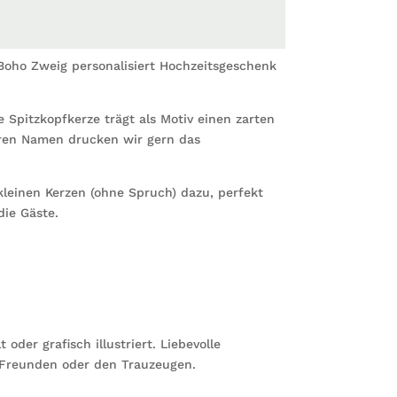
Boho
Zweig
personal
Boho Zweig personalisiert Hochzeitsgeschenk
Hochze
Valenti
Jubilä
 Spitzkopfkerze trägt als Motiv einen zarten
Menge
uren Namen drucken wir gern das
kleinen Kerzen (ohne Spruch) dazu, perfekt
die Gäste.
der grafisch illustriert. Liebevolle
 Freunden oder den Trauzeugen.