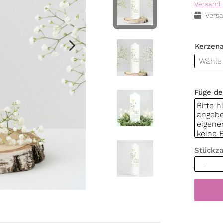
Versand 
Versa
Kerzen
Füge de
Stückza
Weiße
Hochzei
Wildgra
Blätter
Blume
Hochzei