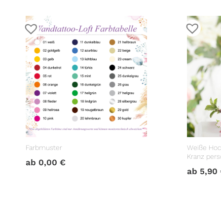
Farbmuster
Weiße Hoc
Kranz perso
ab
0,00
€
Hochzeits
ab
5,90