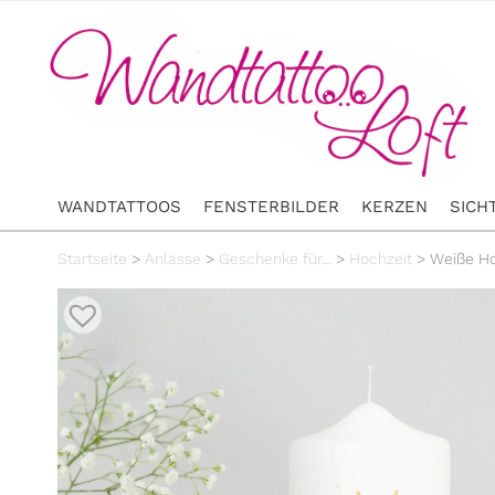
WANDTATTOOS
FENSTERBILDER
KERZEN
SICH
Startseite
>
Anlässe
>
Geschenke für...
>
Hochzeit
>
Weiße Ho