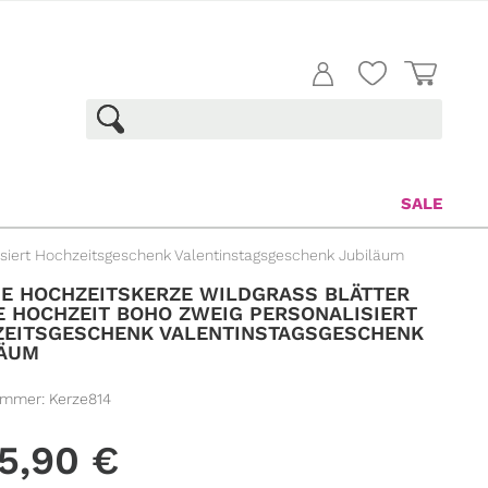
SALE
isiert Hochzeitsgeschenk Valentinstagsgeschenk Jubiläum
E HOCHZEITSKERZE WILDGRASS BLÄTTER B
HOCHZEIT BOHO ZWEIG PERSONALISIERT H
ITSGESCHENK VALENTINSTAGSGESCHENK J
UM
ummer:
Kerze814
5,90
€