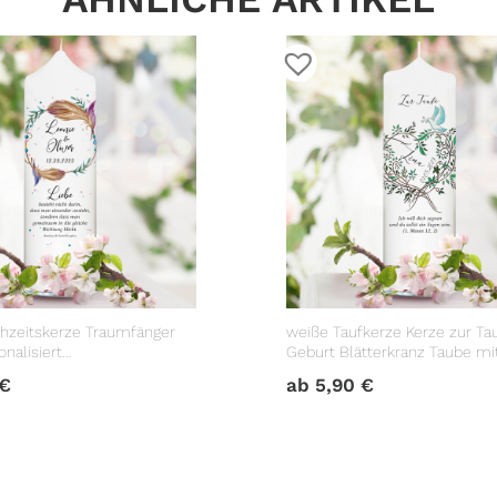
hzeitskerze Traumfänger
weiße Taufkerze Kerze zur Ta
nalisiert
Geburt Blätterkranz Taube m
geschenk
Datum Taufspruch
€
ab
5,90
€