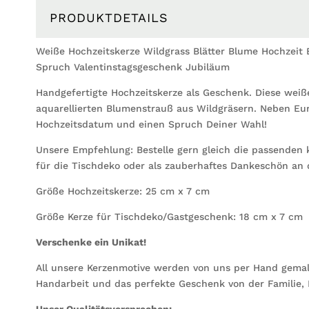
PRODUKTDETAILS
Weiße Hochzeitskerze Wildgrass Blätter Blume Hochzeit 
Spruch Valentinstagsgeschenk Jubiläum
Handgefertigte Hochzeitskerze als Geschenk. Diese weiße
aquarellierten Blumenstrauß aus Wildgräsern. Neben E
Hochzeitsdatum und einen Spruch Deiner Wahl!
Unsere Empfehlung: Bestelle gern gleich die passenden 
für die Tischdeko oder als zauberhaftes Dankeschön an 
Größe Hochzeitskerze: 25 cm x 7 cm
Größe Kerze für Tischdeko/Gastgeschenk: 18 cm x 7 cm
Verschenke ein Unikat!
All unsere Kerzenmotive werden von uns per Hand gemalt o
Handarbeit und das perfekte Geschenk von der Familie,
Unser Qualitätsversprechen: