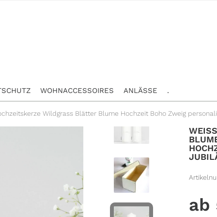
TSCHUTZ
WOHNACCESSOIRES
ANLÄSSE
.
chzeitskerze Wildgrass Blätter Blume Hochzeit Boho Zweig personal
WEISS
LUME 
OCHZE
UBILÄ
Artikeln