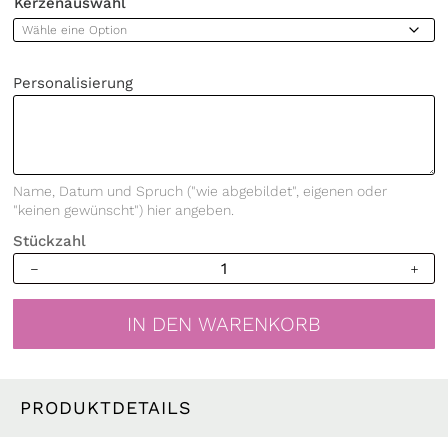
Kerzenauswahl
Personalisierung
Name, Datum und Spruch ("wie abgebildet", eigenen oder
"keinen gewünscht") hier angeben.
Stückzahl
Weiße
Hochzeitskerze
Ringe
IN DEN WARENKORB
personalisiert
Hochzeitsgeschenk
Wunschtext
Valentinstagsgeschenk
PRODUKTDETAILS
Hochzeit