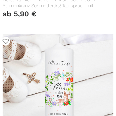
Blumenkranz Schmetterling Taufspruch mit
Wunschname & Datum
ab
5,90
€