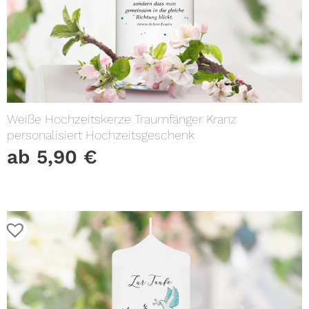
Weiße Hochzeitskerze Traumfänger Kranz
personalisiert Hochzeitsgeschenk
ab
5,90
€