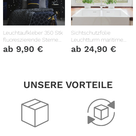
Leuchtaufkleber 350 Stk
Sichtschutzfolie
fluoreszierende Sterne
Leuchtturm maritime
und Punkte leuchten im
Fensterfolie Fensterdeko
ab
9,90
€
ab
24,90
€
Dunklen Kinderzimmer
Milchglasfolie
Sternenhimmel
UNSERE VORTEILE