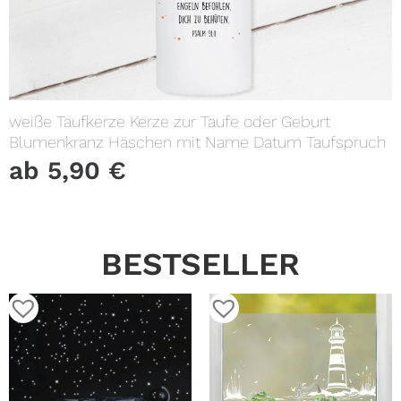
weiße Taufkerze Kerze zur Taufe oder Geburt
Blumenkranz Häschen mit Name Datum Taufspruch
ab
5,90
€
BESTSELLER