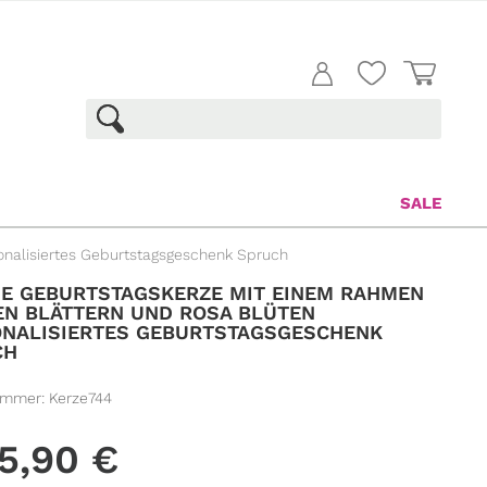
SALE
onalisiertes Geburtstagsgeschenk Spruch
E GEBURTSTAGSKERZE MIT EINEM RAHMEN G
 BLÄTTERN UND ROSA BLÜTEN P
ALISIERTES GEBURTSTAGSGESCHENK S
H
ummer:
Kerze744
5,90
€