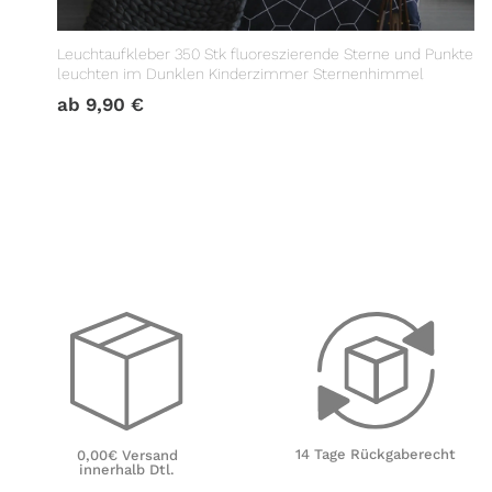
Leuchtaufkleber 350 Stk fluoreszierende Sterne und Punkte
leuchten im Dunklen Kinderzimmer Sternenhimmel
ab
9,90
€
14 Tage Rückgaberecht
0,00€ Versand
innerhalb Dtl.