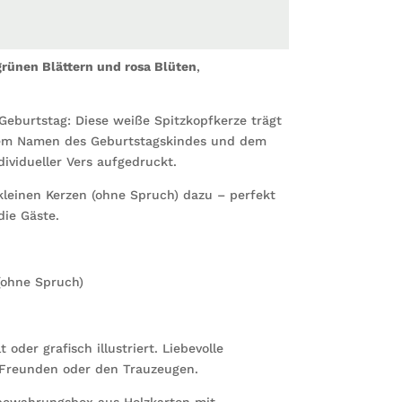
Blätter
und
rosa
rünen Blättern und rosa Blüten
,
Blüten
persona
Geburt
Geburtstag: Diese weiße Spitzkopfkerze trägt
Spruch
 dem Namen des Geburtstagskindes und dem
Menge
ividueller Vers aufgedruckt.
kleinen Kerzen (ohne Spruch) dazu – perfekt
die Gäste.
(ohne Spruch)
der grafisch illustriert. Liebevolle
 Freunden oder den Trauzeugen.
bewahrungsbox aus Holzkarton mit