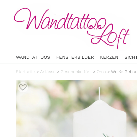
WANDTATTOOS
FENSTERBILDER
KERZEN
SICH
Startseite
>
Anlässe
>
Geschenke für...
>
Oma
>
Weiße Geburt