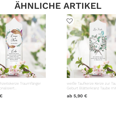
ÄHNLICHE ARTIKEL
hzeitskerze Traumfänger
weiße Taufkerze Kerze zur Ta
nalisiert
Geburt Blätterkranz Taube m
geschenk
Datum Taufspruch
€
ab
5,90
€