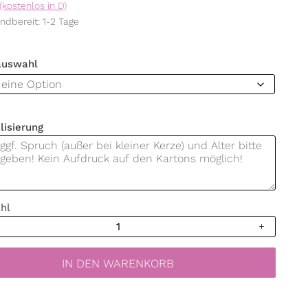
(kostenlos in D)
ndbereit: 1-2 Tage
auswahl
lisierung
hl
tagskerze
IN DEN WARENKORB
n