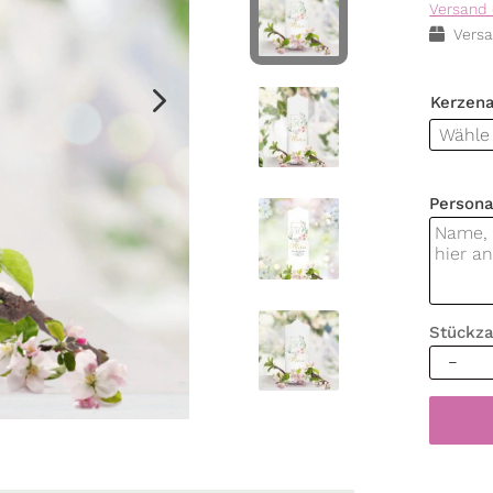
Versand 
Versa
Kerzen
Persona
Stückza
Weiße
Geburts
mit
einem
Rahme
grünen