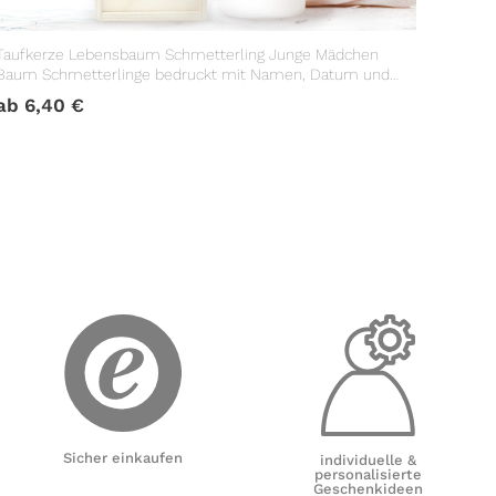
Taufkerze Lebensbaum Schmetterling Junge Mädchen
Baum Schmetterlinge bedruckt mit Namen, Datum und
Taufspruch
ab
6,40
€
Sicher einkaufen
individuelle &
personalisierte
Geschenkideen