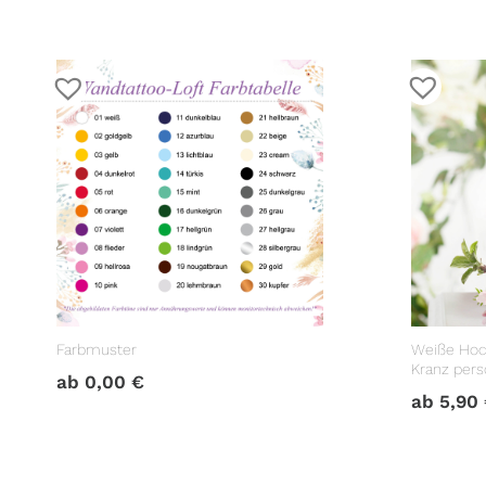
Farbmuster
Weiße Hoc
Kranz perso
ab
0,00
€
Hochzeits
ab
5,90