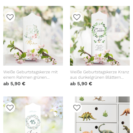
Sternenhimmel
vorgegebenem oder keinem
Taufspruch
Weiße Geburtstagskerze mit
Weiße Geburtstagskerze Kranz
einem Rahmen grünen
aus dunkelgrünen Blättern
Blättern und rosa Blüten
personalisiert
ab
5,90
€
ab
5,90
€
personalisiertes
Geburtstagsgeschenk Spruch
Geburtstagsgeschenk Spruch